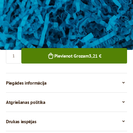
3,21 €
1+ iepak.
Skaits
Pievienot Grozam
3,21 €
Piegādes informācija
Atgriešanas politika
Drukas iespējas