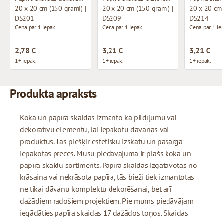
20 x 20 cm (150 grami) |
20 x 20 cm (150 grami) |
20 x 20 cm 
DS201
DS209
DS214
Cena par 1 iepak.
Cena par 1 iepak.
Cena par 1 ie
2,78 €
3,21 €
3,21 €
1+ iepak.
1+ iepak.
1+ iepak.
Produkta apraksts
Koka un papīra skaidas izmanto kā pildījumu vai
dekoratīvu elementu, lai iepakotu dāvanas vai
produktus. Tās piešķir estētisku izskatu un pasargā
iepakotās preces. Mūsu piedāvājumā ir plašs koka un
papīra skaidu sortiments. Papīra skaidas izgatavotas no
krāsaina vai nekrāsota papīra, tās bieži tiek izmantotas
ne tikai dāvanu komplektu dekorēšanai, bet arī
dažādiem radošiem projektiem. Pie mums piedāvājam
iegādāties papīra skaidas 17 dažādos toņos. Skaidas