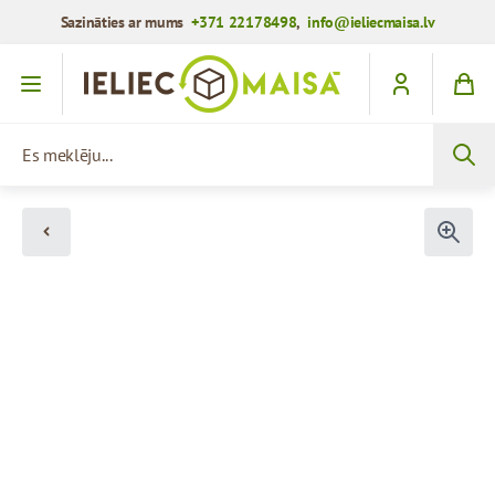
Sazināties ar mums
+371 22178498
,
info@ieliecmaisa.lv
Iet uz saturu
Es meklēju...