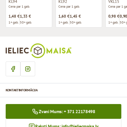
KL94
KL92
VKL15
Cena par 1 gab.
Cena par 1 gab.
Cena par 1 ga
1,48 €
1,33 €
1,60 €
1,45 €
0,98 €
0,90
1+ gab.
50+ gab.
1+ gab.
50+ gab.
1+ gab.
50+ 
KONTAKTINFORMĀCIJA
Zvani Mums: + 371 22178498
Raksti Mums:
info@ieliecmaisa.lv