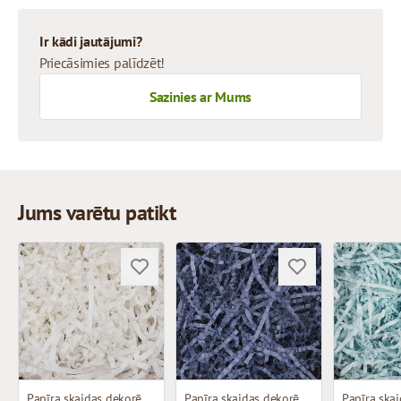
Ir kādi jautājumi?
Priecāsimies palīdzēt!
Sazinies ar Mums
Jums varētu patikt
Papīra skaidas dekorēšanai
Papīra skaidas dekorēšanai