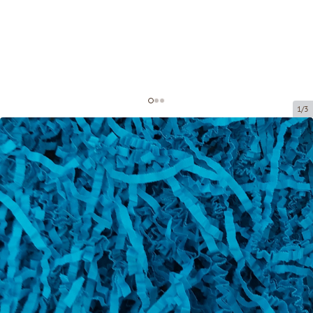
1/3
Papīra skaidas dekorēšanai
Preces kods:
DS210
Izmērs:
20 x 20 cm (150 grami)
Materiāls:
Papīrs, 4 mm
Prece ir pieejama saņemšanai pakomātā.
Cena par 1 iepak.