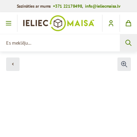
Sazināties ar mums
+371 22178498
,
info@ieliecmaisa.lv
Iet uz saturu
Es meklēju...