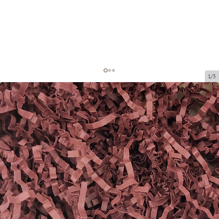
1/3
Papīra skaidas dekorēšanai
Preces kods:
DS206-5
Izmērs:
Pilns iepakojums - 5 kg
Materiāls:
Papīrs, 4 mm
Prece nav pieejama saņemšanai pakomātā.
Cena par 1 iepak.