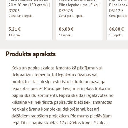
20 x 20 cm (150 grami) |
Pilns iepakojums - 5 kg |
Pilns iepak
DS206
DS207-5
DS212-5
Cena par 1 iepak.
Cena par 1 iepak.
Cena par 1 ie
3,21 €
86,88 €
86,88 €
1+ iepak.
1+ iepak.
1+ iepak.
Produkta apraksts
Koka un papīra skaidas izmanto kā pildījumu vai
dekoratīvu elementu, lai iepakotu dāvanas vai
produktus. Tās piešķir estētisku izskatu un pasargā
iepakotās preces. Mūsu piedāvājumā ir plašs koka un
papīra skaidu sortiments. Papīra skaidas izgatavotas no
krāsaina vai nekrāsota papīra, tās bieži tiek izmantotas
ne tikai dāvanu komplektu dekorēšanai, bet arī
dažādiem radošiem projektiem. Pie mums piedāvājam
iegādāties papīra skaidas 17 dažādos toņos. Skaidas