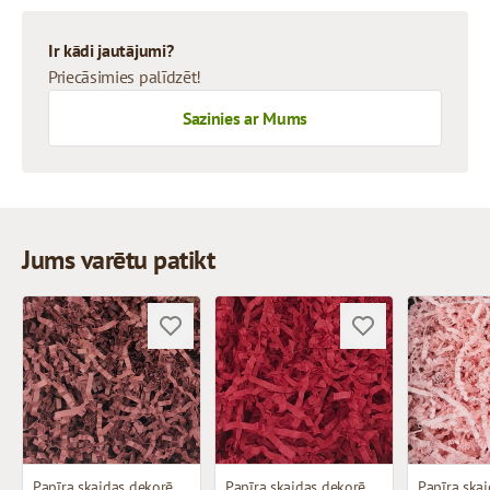
Ir kādi jautājumi?
Priecāsimies palīdzēt!
Sazinies ar Mums
Jums varētu patikt
Papīra skaidas dekorēšanai
Papīra skaidas dekorēšanai