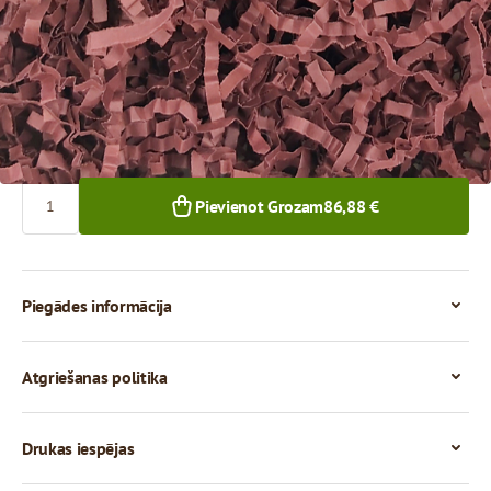
86,88 €
1+ iepak.
Skaits
Pievienot Grozam
86,88 €
Piegādes informācija
Atgriešanas politika
Drukas iespējas