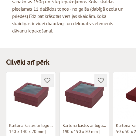
sapakotas 150g un 5 kg iepakojumos. Koka skaidas
pieejamas 11 dažādos toņos - no gaiša (dabīgā ozola un
priedes) līdz pat krāsotas versijas skaidām. Koka
skaidiņas ir videi draudzīgs un dekoratīvs elements
dāvanu iepakošanai.
Cilvēki arī pērk
Kartona kastes ar logu (mikrogofras)
Kartona kastes ar logu (mikrogofras)
140 x 140 x 70 mm |
190 x 190 x 80 mm |
50 x 50 x 