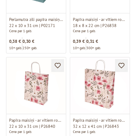
Perlamutra zili papīra maisiņi ar brūniem vītiem rokturiem
Papīra maisiņi - ar vītiem rokturiem un dizainu
22 x 10 x 31 cm | P02171
18 x 8 x 22 cm | P26838
Cena par 1 gab.
Cena par 1 gab.
0,38 €
0,30 €
0,39 €
0,31 €
10+ gab.
250+ gab.
10+ gab.
300+ gab.
Papīra maisiņi - ar vītiem rokturiem un dizainu
Papīra maisiņi - ar vītiem rokturiem un dizainu
22 x 10 x 31 cm | P26840
32 x 12 x 41 cm | P26843
Cena par 1 gab.
Cena par 1 gab.