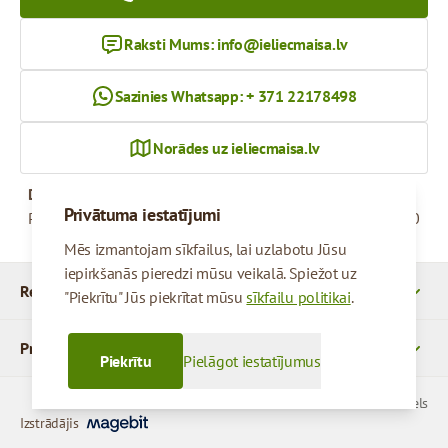
Raksti Mums:
info@ieliecmaisa.lv
Sazinies Whatsapp: + 371 22178498
Norādes uz ieliecmaisa.lv
Darba Laiks
Privātuma iestatījumi
Pirmdiena - Piektdiena
09:00 - 17:00
Mēs izmantojam sīkfailus, lai uzlabotu Jūsu
iepirkšanās pieredzi mūsu veikalā. Spiežot uz
Rekvizīti
"Piekrītu" Jūs piekrītat mūsu
sīkfailu politikai
.
Produkti
Piekrītu
Pielāgot iestatījumus
© 2026 SIA Parcels
Izstrādājis