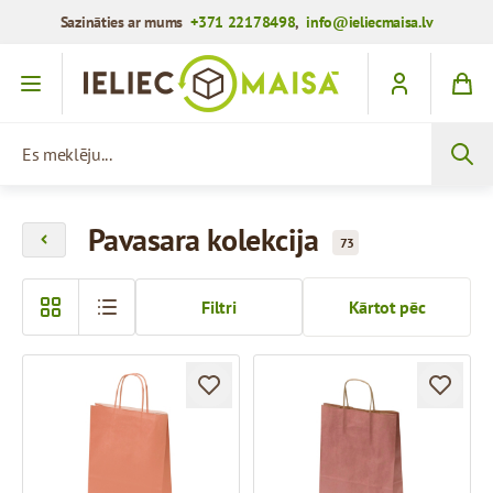
Sazināties ar mums
+371 22178498
,
info@ieliecmaisa.lv
Iet uz saturu
Es meklēju...
Pavasara kolekcija
73
Filtri
Kārtot pēc