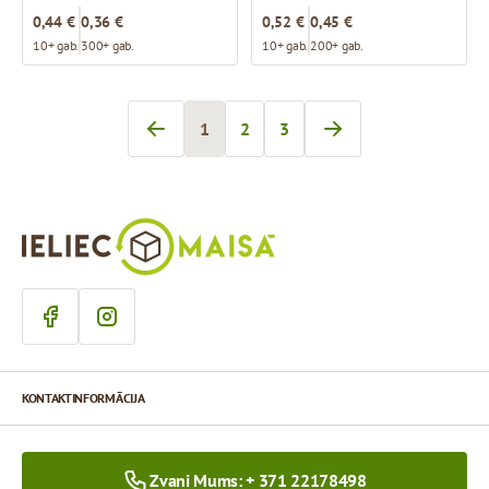
0,44 €
0,36 €
0,52 €
0,45 €
10+ gab.
300+ gab.
10+ gab.
200+ gab.
1
2
3
Jūs pašlaik lasāt lapu
Lapa
Lapa
KONTAKTINFORMĀCIJA
Zvani Mums: + 371 22178498