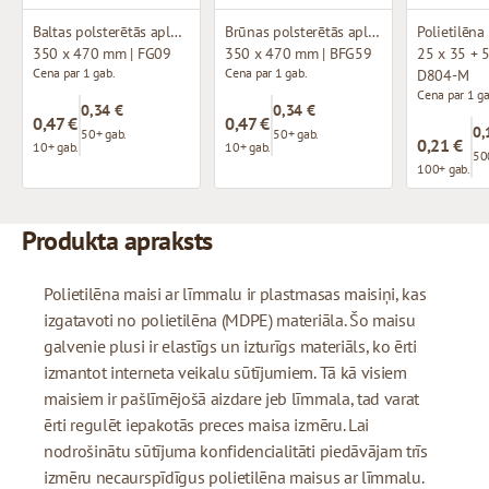
Baltas polsterētās aploksnes K20
Brūnas polsterētās aploksnes K20
Polietilēna
350 x 470 mm | FG09
350 x 470 mm | BFG59
25 x 35 + 5
Cena par 1 gab.
Cena par 1 gab.
D804-M
Cena par 1 ga
0,34 €
0,34 €
0,47 €
0,47 €
0,
50+ gab.
50+ gab.
0,21 €
10+ gab.
10+ gab.
50
100+ gab.
Produkta apraksts
Polietilēna maisi ar līmmalu ir plastmasas maisiņi, kas
izgatavoti no polietilēna (MDPE) materiāla. Šo maisu
galvenie plusi ir elastīgs un izturīgs materiāls, ko ērti
izmantot interneta veikalu sūtījumiem. Tā kā visiem
maisiem ir pašlīmējošā aizdare jeb līmmala, tad varat
ērti regulēt iepakotās preces maisa izmēru. Lai
nodrošinātu sūtījuma konfidencialitāti piedāvājam trīs
izmēru necaurspīdīgus polietilēna maisus ar līmmalu.