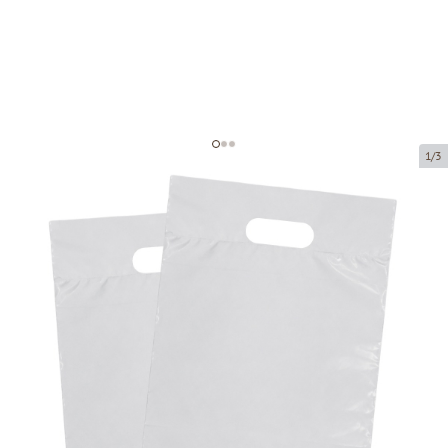
1/3
Polietilēna maisi
Preces kods:
D802-M
Izmērs:
50 x 70 + 5 cm līmmala
Materiāls:
MDPE balts/melns
Biezums:
70 µ
Prece ir pieejama saņemšanai pakomātā.