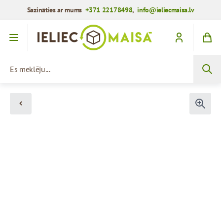
Sazināties ar mums
+371 22178498
,
info@ieliecmaisa.lv
Iet uz saturu
Es meklēju...