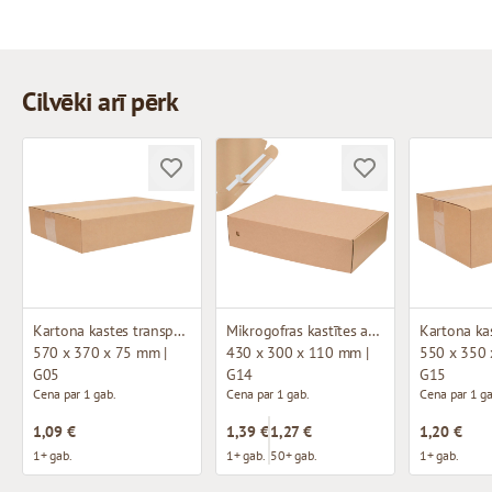
Cilvēki arī pērk
Kartona kastes transportēšanai
Mikrogofras kastītes ar 2 līmmalām un perforāciju
570 x 370 x 75 mm |
430 x 300 x 110 mm |
550 x 350 
G05
G14
G15
Cena par 1 gab.
Cena par 1 gab.
Cena par 1 ga
1,09 €
1,39 €
1,27 €
1,20 €
1+ gab.
1+ gab.
50+ gab.
1+ gab.