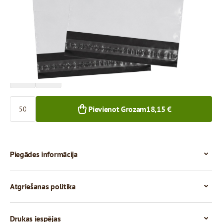
Cena par 1 gab.
0,36 €
0,34 €
50+ gab.
250+ gab.
Skaits
Pievienot Grozam
18,15 €
Piegādes informācija
Atgriešanas politika
Drukas iespējas