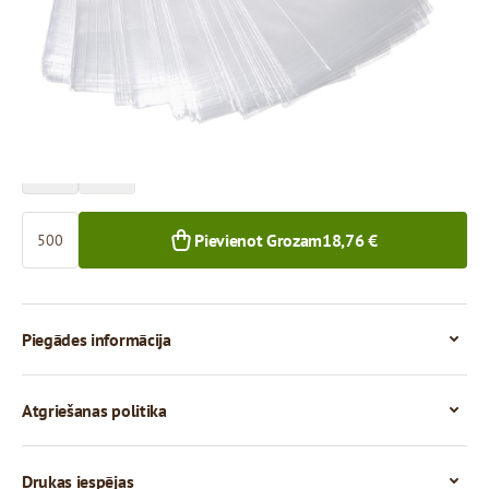
Cena par 500 gab.
18,76 €
500+ gab.
Skaits
Pievienot Grozam
18,76 €
Piegādes informācija
Atgriešanas politika
Drukas iespējas