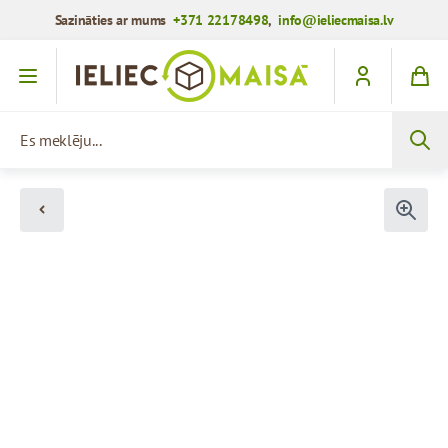
Sazināties ar mums
+371 22178498
,
info@ieliecmaisa.lv
Iet uz saturu
Es meklēju...