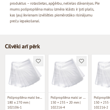
produktus – rotaslietas, apģērbu, nelielas dāvaniņas. Pie
mums polipropilēna maisu izmēra klāsts ir ļoti plašs,
kas ļauj ikvienam izvēlēties piemērotāko risinājumu
preču iepakošanai.
Cilvēki arī pērk
Polipropilēna maisi bez pamatnes
Polipropilēna maisi ar pamatni
180 x 270 mm |
150 × 235 + 20 mm |
150 × 255 
102106-1
102216-4
102216-2