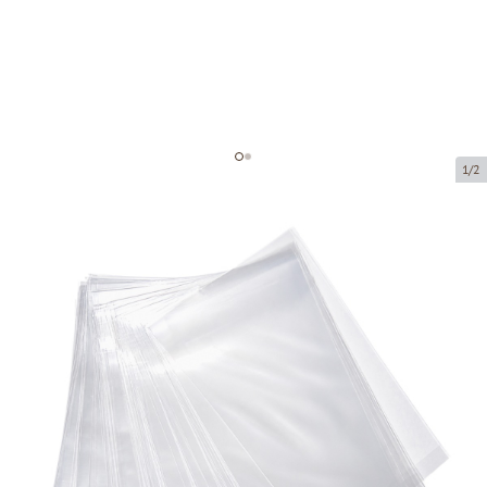
1/2
Polipropilēna maisi ar pamatni
Preces kods:
102216
Izmērs:
150 × 270 + 25 mm
Materiāls:
OPP
Biezums:
30 µ
Prece ir pieejama saņemšanai pakomātā.