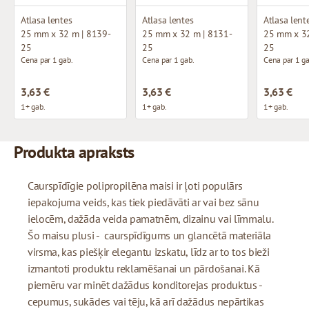
Atlasa lentes
Atlasa lentes
Atlasa lent
25 mm x 32 m | 8139-
25 mm x 32 m | 8131-
25 mm x 32
25
25
25
Cena par 1 gab.
Cena par 1 gab.
Cena par 1 ga
3,63 €
3,63 €
3,63 €
1+ gab.
1+ gab.
1+ gab.
Produkta apraksts
Caurspīdīgie polipropilēna maisi ir ļoti populārs
iepakojuma veids, kas tiek piedāvāti ar vai bez sānu
ielocēm, dažāda veida pamatnēm, dizainu vai līmmalu.
Šo maisu plusi - caurspīdīgums un glancētā materiāla
virsma, kas piešķir elegantu izskatu, līdz ar to tos bieži
izmantoti produktu reklamēšanai un pārdošanai. Kā
piemēru var minēt dažādus konditorejas produktus -
cepumus, sukādes vai tēju, kā arī dažādus nepārtikas