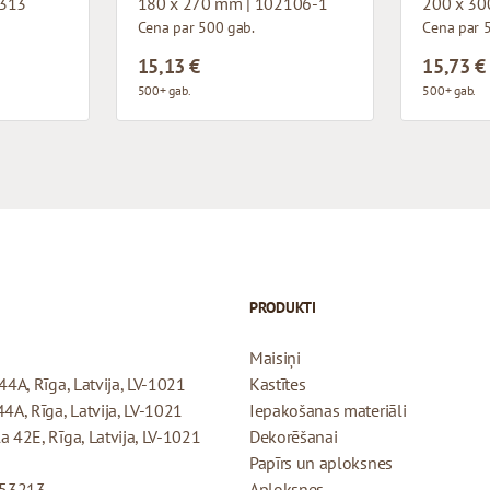
1313
180 x 270 mm | 102106-1
200 x 30
Cena par 500 gab.
Cena par 
15,13 €
15,73 €
500+ gab.
500+ gab.
PRODUKTI
Maisiņi
44A, Rīga, Latvija, LV-1021
Kastītes
44A, Rīga, Latvija, LV-1021
Iepakošanas materiāli
a 42E, Rīga, Latvija, LV-1021
Dekorēšanai
Papīrs un aploksnes
053213
Aploksnes