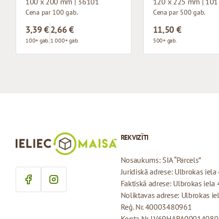
100 x 200 mm | 36101
120 x 225 mm | 10
Cena par 100 gab.
Cena par 500 gab.
3,39 €
2,66 €
11,50 €
100+ gab.
1 000+ gab.
500+ gab.
REKVIZĪTI
Nosaukums: SIA “Parcels”
Juridiskā adrese: Ulbrokas iela 
Faktiskā adrese: Ulbrokas iela 
Noliktavas adrese: Ulbrokas iel
Reģ. Nr. 40003480961
Konta Nr. LV69HABA0001408