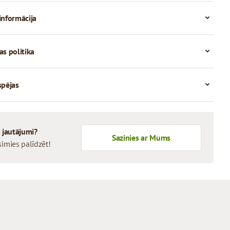
informācija
as politika
spējas
i jautājumi?
Sazinies ar Mums
simies palīdzēt!