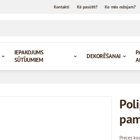
Kontakti
Kā pasūtīt?
Ko mēs ražojam?
IEPAKOJUMS
P
DEKORĒŠANAI
SŪTĪJUMIEM
A
Pol
pam
Preces ko