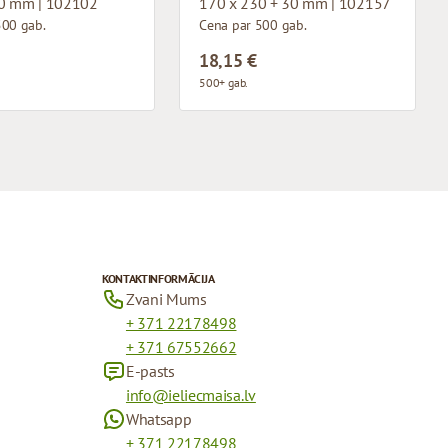
0 mm | 102102
170 x 230 + 30 mm | 102157
500 gab.
Cena par 500 gab.
18,15 €
500+ gab.
KONTAKTINFORMĀCIJA
Zvani Mums
+ 371 22178498
+ 371 67552662
E-pasts
info@ieliecmaisa.lv
Whatsapp
+ 371 22178498