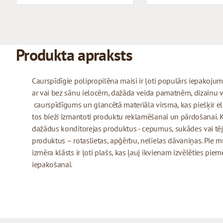
Produkta apraksts
Caurspīdīgie polipropilēna maisi ir ļoti populārs iepakojuma
ar vai bez sānu ielocēm, dažāda veida pamatnēm, dizainu v
caurspīdīgums un glancētā materiāla virsma, kas piešķir ele
tos bieži izmantoti produktu reklamēšanai un pārdošanai. 
dažādus konditorejas produktus - cepumus, sukādes vai tēj
produktus – rotaslietas, apģērbu, nelielas dāvaniņas. Pie
izmēra klāsts ir ļoti plašs, kas ļauj ikvienam izvēlēties pi
iepakošanai.