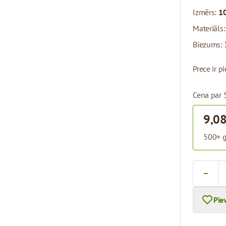
Izmērs:
1
Materiāls
Biezums:
Prece ir 
Cena par 
9,08
500+ g
Skaits
Pie