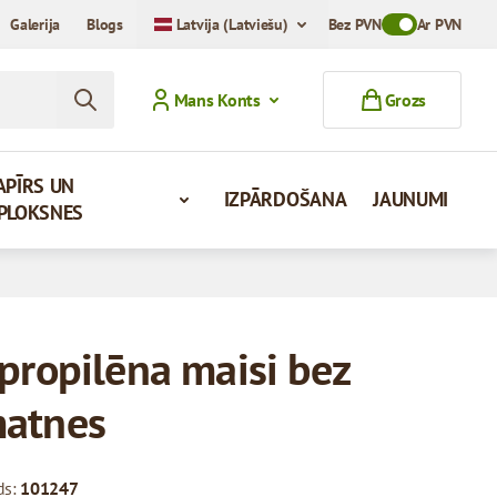
Galerija
Blogs
Latvija (Latviešu)
Bez PVN
Toggle VAT Mod
Ar PVN
Mans Konts
Grozs
APĪRS UN
IZPĀRDOŠANA
JAUNUMI
PLOKSNES
ipropilēna maisi bez
atnes
ds:
101247