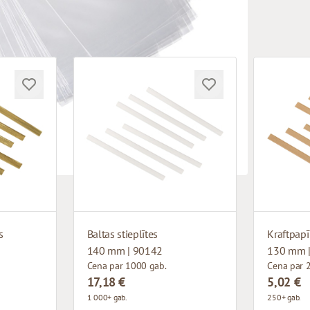
s
Baltas stieplītes
Kraftpapīr
140 mm | 90142
130 mm 
Cena par 1000 gab.
Cena par 
17,18 €
5,02 €
1 000+ gab.
250+ gab.