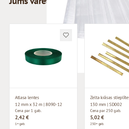
Jums varētu patikt
Atlasa lentes
Zelta krāsas stieplīte
12 mm x 32 m | 8090-12
130 mm | SD002
Cena par 1 gab.
Cena par 250 gab.
2,42 €
5,02 €
1+ gab.
250+ gab.