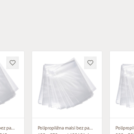
Polipropilēna maisi bez pamatnes
Polipropilēna maisi bez pamatnes