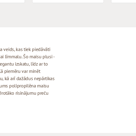
 veids, kas tiek piedāvāti
ai līmmalu. Šo maisu plusi -
gantu izskatu, līdz ar to
Kā piemēru var minēt
u, kā arī dažādus nepārtikas
 mums polipropilēna maisu
emērotāko risinājumu preču