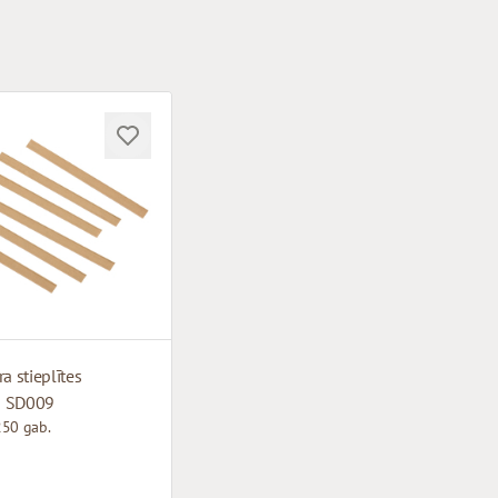
a stieplītes
| SD009
250 gab.