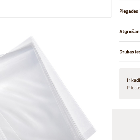
Piegādes 
Atgriešan
Drukas ie
Ir kād
Priecā