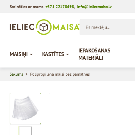
Sazināties ar mums
+371 22178498
,
info@ieliecmaisa.lv
Iet uz saturu
Es meklēju...
IEPAKOŠANAS
MAISIŅI
KASTĪTES
MATERIĀLI
Sākums
Polipropilēna maisi bez pamatnes
View larger image
View larger image