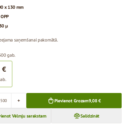
00 x 130 mm
:
OPP
30 µ
pieejama saņemšanai pakomātā.
500 gab.
 €
ab.
Pievienot Grozam
9,08 €
vienot Vēlmju sarakstam
Salīdzināt