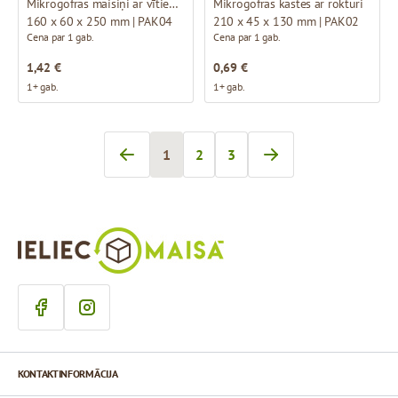
Mikrogofras maisiņi ar vītiem rokturiem
Mikrogofras kastes ar rokturi
160 x 60 x 250 mm | PAK04
210 x 45 x 130 mm | PAK02
Cena par 1 gab.
Cena par 1 gab.
1,42 €
0,69 €
1+ gab.
1+ gab.
1
2
3
Jūs pašlaik lasāt lapu
Lapa
Lapa
KONTAKTINFORMĀCIJA