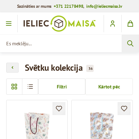
Sazināties ar mums
+371 22178498
,
info@ieliecmaisa.lv
Iet uz saturu
Es meklēju...
Svētku kolekcija
36
Filtri
Kārtot pēc