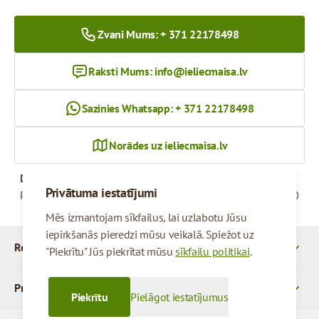
Zvani Mums: + 371 22178498
Raksti Mums:
info@ieliecmaisa.lv
Sazinies Whatsapp: + 371 22178498
Norādes uz ieliecmaisa.lv
Darba Laiks
Privātuma iestatījumi
Pirmdiena - Piektdiena
09:00 - 17:00
Mēs izmantojam sīkfailus, lai uzlabotu Jūsu
iepirkšanās pieredzi mūsu veikalā. Spiežot uz
Rekvizīti
"Piekrītu" Jūs piekrītat mūsu
sīkfailu politikai
.
Produkti
Piekrītu
Pielāgot iestatījumus