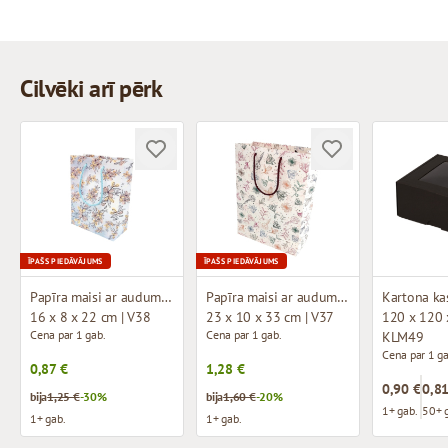
Cilvēki arī pērk
ĪPAŠS PIEDĀVĀJUMS
ĪPAŠS PIEDĀVĀJUMS
Papīra maisi ar auduma rokturiem un dizainu
Papīra maisi ar auduma rokturiem un dizainu
16 x 8 x 22 cm | V38
23 x 10 x 33 cm | V37
120 x 120 
Cena par 1 gab.
Cena par 1 gab.
KLM49
Cena par 1 ga
0,87 €
1,28 €
0,90 €
0,81
bija
1,25 €
-30%
bija
1,60 €
-20%
1+ gab.
50+ 
1+ gab.
1+ gab.