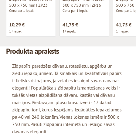
500 x 750 mm | ZP23
500 x 750 mm | ZP16
500 x 750
Cena par 1 iepak.
Cena par 1 iepak.
Cena par 1 ie
10,29 €
41,75 €
41,75 €
1+ iepak.
1+ iepak.
1+ iepak.
Produkta apraksts
Zīdpapīrs paredzēts dāvanu, rotaslietu, apģērbu un
ziedu iepakojumiem. Tā smalkais un kvalitatīvais papīrs
ir lielisks risinājums, ja vēlaties iesaiņot savas dāvanas
eleganti! Populārākais zīdpapīru izmantošanas veids ir
tukšās vietas aizpildīšana dāvanu kastēs vai dāvanu
maisiņos. Piedāvājam plašu krāsu izvēli - 17 dažādi
zīdpapīru toņi, kurus iespējams iegādāties iepakojumos
pa 40 vai 240 loksnēm. Vienas loksnes izmērs ir 500 x
750 mm. Pasūti zīdpapīru internetā un iesaiņo savas
dāvanas eleganti!