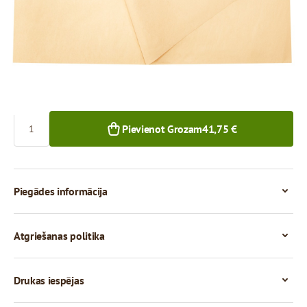
41,75 €
1+ iepak.
Skaits
Pievienot Grozam
41,75 €
Piegādes informācija
Atgriešanas politika
Drukas iespējas