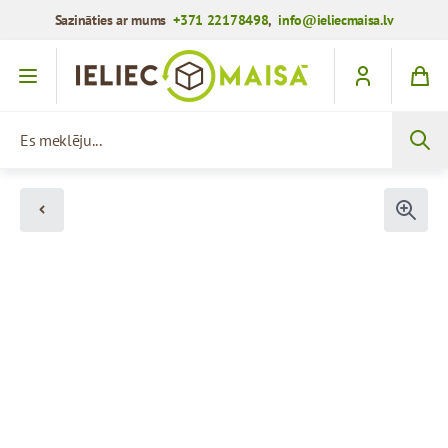
Sazināties ar mums
+371 22178498
,
info@ieliecmaisa.lv
Iet uz saturu
Es meklēju...