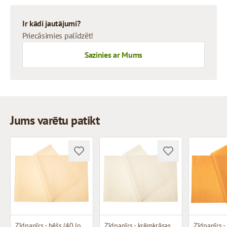
Ir kādi jautājumi?
Priecāsimies palīdzēt!
Sazinies ar Mums
Jums varētu patikt
Zīdpapīrs - bēšs (40 loksnes)
Zīdpapīrs - krēmkrāsas (240 loksnes)