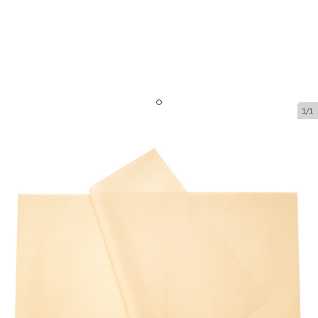
1/1
Zīdpapīrs - bēšs (240 loksnes)
Preces kods:
ZP05
Izmērs:
500 x 750 mm
Biezums:
18 g/m2
Prece nav pieejama saņemšanai pakomātā.
Cena par 1 iepak.