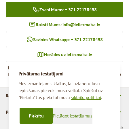
Zvani Mums: + 371 22178498
Raksti Mums:
info@ieliecmaisa.lv
Sazinies Whatsapp: + 371 22178498
Norādes uz ieliecmaisa.lv
Darba Laiks
Privātuma iestatījumi
Pirmdiena - Piektdiena
09:00 - 17:00
Mēs izmantojam sīkfailus, lai uzlabotu Jūsu
iepirkšanās pieredzi mūsu veikalā. Spiežot uz
Rekvizīti
"Piekrītu" Jūs piekrītat mūsu
sīkfailu politikai
.
Produkti
Piekrītu
Pielāgot iestatījumus
© 2026 SIA Parcels