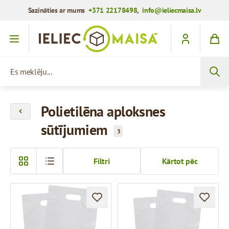
Sazināties ar mums
+371 22178498
,
info@ieliecmaisa.lv
Iet uz saturu
Es meklēju...
Polietilēna aploksnes
sūtījumiem
3
Filtri
Kārtot pēc