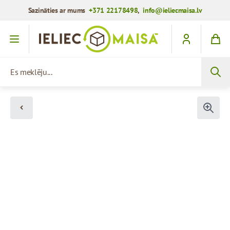
Sazināties ar mums
+371 22178498
,
info@ieliecmaisa.lv
Iet uz saturu
Es meklēju...