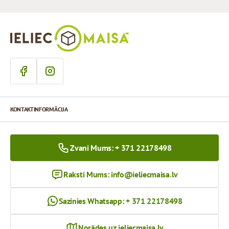
KONTAKTINFORMĀCIJA
Zvani Mums: + 371 22178498
Raksti Mums:
info@ieliecmaisa.lv
Sazinies Whatsapp: + 371 22178498
Norādes uz ieliecmaisa.lv