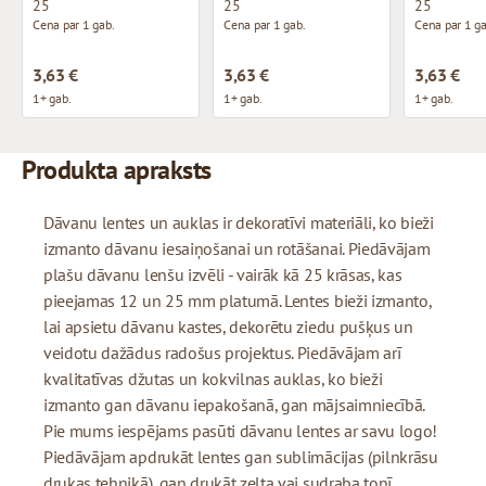
25
25
25
Cena par 1 gab.
Cena par 1 gab.
Cena par 1 ga
3,63 €
3,63 €
3,63 €
1+ gab.
1+ gab.
1+ gab.
Produkta apraksts
Dāvanu lentes un auklas ir dekoratīvi materiāli, ko bieži
izmanto dāvanu iesaiņošanai un rotāšanai. Piedāvājam
plašu dāvanu lenšu izvēli - vairāk kā 25 krāsas, kas
pieejamas 12 un 25 mm platumā. Lentes bieži izmanto,
lai apsietu dāvanu kastes, dekorētu ziedu pušķus un
veidotu dažādus radošus projektus. Piedāvājam arī
kvalitatīvas džutas un kokvilnas auklas, ko bieži
izmanto gan dāvanu iepakošanā, gan mājsaimniecībā.
Pie mums iespējams pasūti dāvanu lentes ar savu logo!
Piedāvājam apdrukāt lentes gan sublimācijas (pilnkrāsu
drukas tehnikā), gan drukāt zelta vai sudraba tonī.