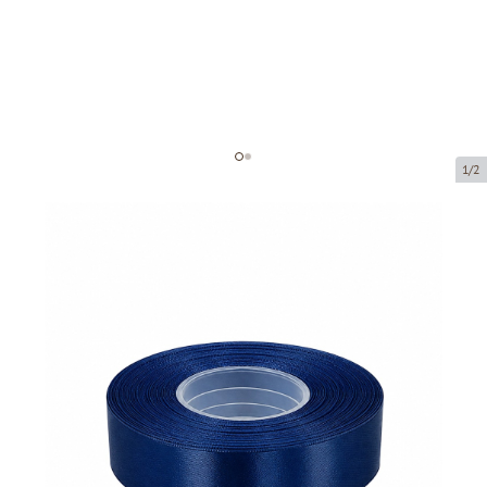
1/2
Atlasa lentes
Preces kods:
8112-25
Izmērs:
25 mm x 32 m
Prece ir pieejama saņemšanai pakomātā.
Cena par 1 gab.
3,63 €