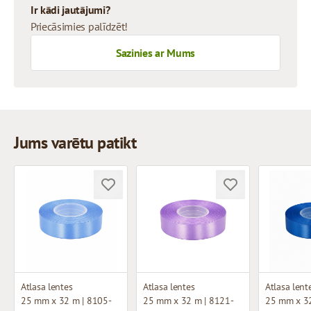
Ir kādi jautājumi?
Priecāsimies palīdzēt!
Sazinies ar Mums
Jums varētu patikt
Atlasa lentes
Atlasa lentes
Atlasa lent
25 mm x 32 m | 8105-
25 mm x 32 m | 8121-
25 mm x 32