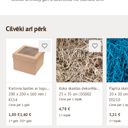
Cilvēki arī pērk
Kartona kastes ar logu (mikrogofras)
Koka skaidas dekorēšanai
200 x 200 x 160 mm |
25 x 35 cm | DS002
20 x 20 cm 
Cena par 1 iepak.
KL54
DS210
Cena par 1 gab.
Cena par 1 ie
4,78 €
1,80 €
1,60 €
3,21 €
1+ iepak.
1+ gab.
50+ gab.
1+ iepak.