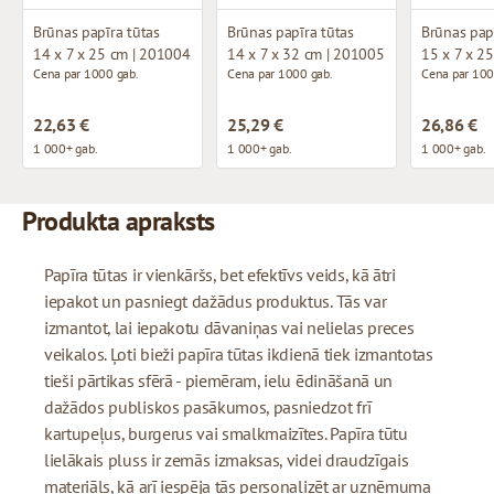
Brūnas papīra tūtas
Brūnas papīra tūtas
14 x 7 x 25 cm | 201004
14 x 7 x 32 cm | 201005
15 x 7 x 2
Cena par 1000 gab.
Cena par 1000 gab.
Cena par 100
22,63 €
25,29 €
26,86 €
1 000+ gab.
1 000+ gab.
1 000+ gab.
Produkta apraksts
Papīra tūtas ir vienkāršs, bet efektīvs veids, kā ātri
iepakot un pasniegt dažādus produktus. Tās var
izmantot, lai iepakotu dāvaniņas vai nelielas preces
veikalos. Ļoti bieži papīra tūtas ikdienā tiek izmantotas
tieši pārtikas sfērā - piemēram, ielu ēdināšanā un
dažādos publiskos pasākumos, pasniedzot frī
kartupeļus, burgerus vai smalkmaizītes. Papīra tūtu
lielākais pluss ir zemās izmaksas, videi draudzīgais
materiāls, kā arī iespēja tās personalizēt ar uzņēmuma