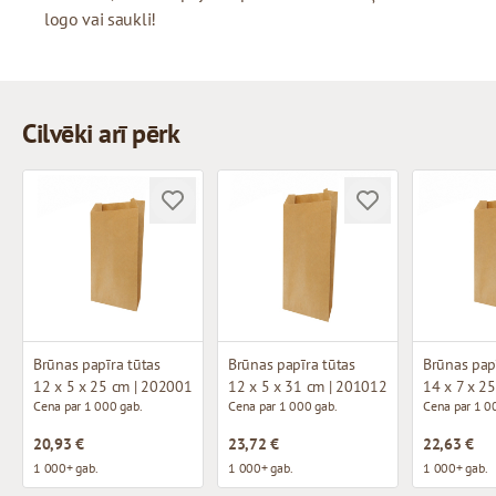
logo vai saukli!
Cilvēki arī pērk
Brūnas papīra tūtas
Brūnas papīra tūtas
Brūnas pap
12 x 5 x 25 cm | 202001
12 x 5 x 31 cm | 201012
14 x 7 x 2
Cena par 1 000 gab.
Cena par 1 000 gab.
Cena par 1 0
20,93 €
23,72 €
22,63 €
1 000+ gab.
1 000+ gab.
1 000+ gab.