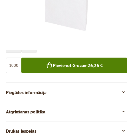
Cena par 1 000 gab.
26,26 €
1 000+ gab.
Skaits
Pievienot Grozam
26,26 €
Piegādes informācija
Atgriešanas politika
Drukas iespējas