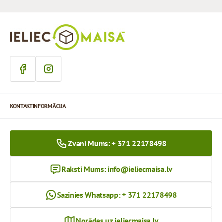
KONTAKTINFORMĀCIJA
Zvani Mums: + 371 22178498
Raksti Mums:
info@ieliecmaisa.lv
Sazinies Whatsapp: + 371 22178498
Norādes uz ieliecmaisa.lv