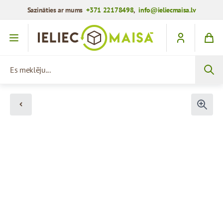
Sazināties ar mums
+371 22178498
,
info@ieliecmaisa.lv
Iet uz saturu
Es meklēju...