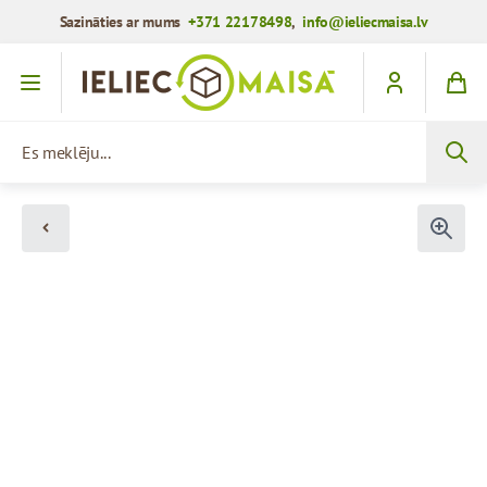
Sazināties ar mums
+371 22178498
,
info@ieliecmaisa.lv
Iet uz saturu
Es meklēju...