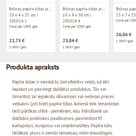
Brūnas papīra tūtas ar logu
Brūnas papīra tūtas ar logu
10 x 4 x 25 cm |
10 x 4 x 30 cm |
15 x 7 x 2
Cena par 100
205014-1
205014-4
Cena par 1000 gab.
Cena par 1000 gab.
26,86 €
22,75 €
23,84 €
1 000+ gab.
1 000+ gab.
1 000+ gab.
Produkta apraksts
Papīra tūtas ir vienkāršs, bet efektīvs veids, kā ātri
iepakot un pasniegt dažādus produktus. Tās var
izmantot, lai iepakotu dāvaniņas vai nelielas preces
veikalos. Ļoti bieži papīra tūtas ikdienā tiek izmantotas
tieši pārtikas sfērā - piemēram, ielu ēdināšanā un
dažādos publiskos pasākumos, pasniedzot frī
kartupeļus, burgerus vai smalkmaizītes. Papīra tūtu
lielākais pluss ir zemās izmaksas, videi draudzīgais