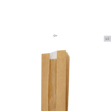
1/2
Brūnas papīra tūtas ar logu
Preces kods:
205014-7
Izmērs:
10 x 4 x 38 cm
Materiāls:
kraftpapīrs
Biezums:
40 g/m2
Prece ir pieejama saņemšanai pakomātā.