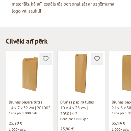
materiāls, kā arī iespēja tās personalizēt ar uzņēmuma
logo vai saukli!
Cilvēki arī pērk
Brūnas papīra tūtas
Brūnas papīra tūtas
Brūnas pap
14 x 7 x 32 cm | 201005
10 x 4 x 38 cm |
21 x 8 x 3
Cena par 1 000 gab.
Cena par 1 0
205014-2
Cena par 1 000 gab.
25,29 €
35,94 €
23,96 €
1 000+ gab.
1 000+ gab.