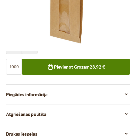
Cena par 1 000 gab.
28,92 €
1 000+ gab.
Skaits
Pievienot Grozam
28,92 €
Piegādes informācija
Atgriešanas politika
Drukas iespējas