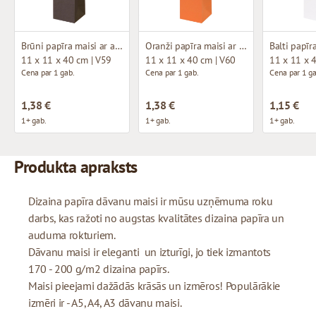
Brūni papīra maisi ar auduma rokturiem
Oranži papīra maisi ar auduma rokturiem
11 x 11 x 40 cm | V59
11 x 11 x 40 cm | V60
11 x 11 x 
Cena par 1 gab.
Cena par 1 gab.
Cena par 1 ga
1,38 €
1,38 €
1,15 €
1+ gab.
1+ gab.
1+ gab.
Produkta apraksts
Dizaina papīra dāvanu maisi ir mūsu uzņēmuma roku
darbs, kas ražoti no augstas kvalitātes dizaina papīra un
auduma rokturiem.
Dāvanu maisi ir eleganti un izturīgi, jo tiek izmantots
170 - 200 g/m2 dizaina papīrs.
Maisi pieejami dažādās krāsās un izmēros! Populārākie
izmēri ir - A5, A4, A3 dāvanu maisi.