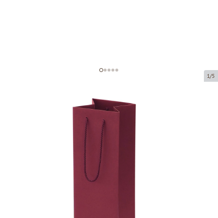
1/5
Bordo papīra maisi ar auduma
rokturiem
Preces kods:
V11
Izmērs:
11 x 11 x 40 cm
Materiāls:
bordo, matēts papīrs
Biezums:
200 g/m2
Prece ir pieejama saņemšanai pakomātā.