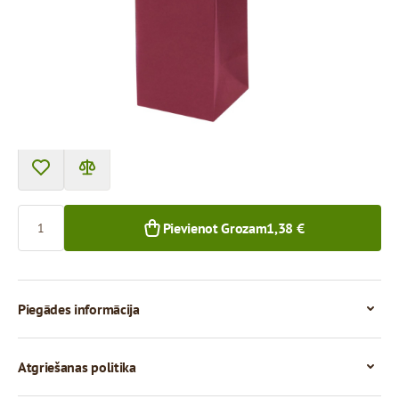
Cena par 1 gab.
1,38 €
1+ gab.
Skaits
Pievienot Grozam
1,38 €
Piegādes informācija
Atgriešanas politika