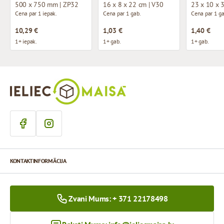
500 x 750 mm | ZP32
16 x 8 x 22 cm | V30
23 x 10 x 
Cena par 1 iepak.
Cena par 1 gab.
Cena par 1 ga
10,29 €
1,03 €
1,40 €
1+ iepak.
1+ gab.
1+ gab.
KONTAKTINFORMĀCIJA
Zvani Mums: + 371 22178498