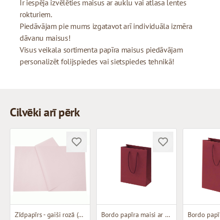
Ir iespēja izvēlēties maisus ar auklu vai atlasa lentes
rokturiem.
Piedāvājam pie mums izgatavot arī individuāla izmēra
dāvanu maisus!
Visus veikala sortimenta papīra maisus piedāvājam
personalizēt folijspiedes vai sietspiedes tehnikā!
Cilvēki arī pērk
Zīdpapīrs - gaiši rozā (40 loksnes)
Bordo papīra maisi ar auduma rokturiem