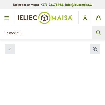
Sazināties ar mums
+371 22178498
,
info@ieliecmaisa.lv
Iet uz saturu
Es meklēju...