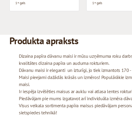
1+ gab.
1+ gab.
Produkta apraksts
Dizaina papīra dāvanu maisi ir mūsu uzņēmuma roku darbs,
kvalitātes dizaina papīra un auduma rokturiem.
Dāvanu maisi ir eleganti un izturīgi, jo tiek izmantots 170 
Maisi pieejami dažādās krāsās un izmēros! Populārākie izmēr
maisi.
Ir iespēja izvēlēties maisus ar auklu vai atlasa lentes roktu
Piedāvājam pie mums izgatavot arī individuāla izmēra dāv
Visus veikala sortimenta papīra maisus piedāvājam personal
sietspiedes tehnikā!