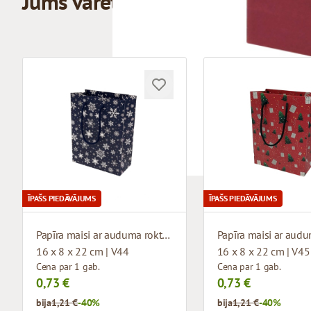
Jums varētu patikt
ĪPAŠS PIEDĀVĀJUMS
ĪPAŠS PIEDĀVĀJUMS
Papīra maisi ar auduma rokturiem un dizainu
16 x 8 x 22 cm | V44
16 x 8 x 22 cm | V45
Cena par 1 gab.
Cena par 1 gab.
0,73 €
0,73 €
bija
1,21 €
-40%
bija
1,21 €
-40%