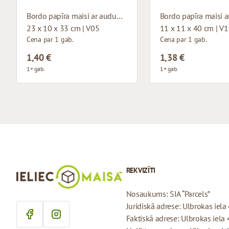
Bordo papīra maisi ar auduma rokturiem
23 x 10 x 33 cm | V05
11 x 11 x 40 cm | V
Cena par 1 gab.
Cena par 1 gab.
1,40 €
1,38 €
1+ gab.
1+ gab.
REKVIZĪTI
Nosaukums: SIA “Parcels”
Juridiskā adrese: Ulbrokas iela 
Faktiskā adrese: Ulbrokas iela 