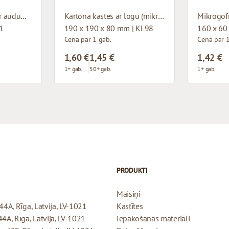
Bordo papīra maisi ar auduma rokturiem
Kartona kastes ar logu (mikrogofras)
11
190 x 190 x 80 mm | KL98
160 x 60
Cena par 1 gab.
Cena par 1
1,60 €
1,45 €
1,42 €
1+ gab.
50+ gab.
1+ gab.
PRODUKTI
Maisiņi
44A, Rīga, Latvija, LV-1021
Kastītes
44A, Rīga, Latvija, LV-1021
Iepakošanas materiāli