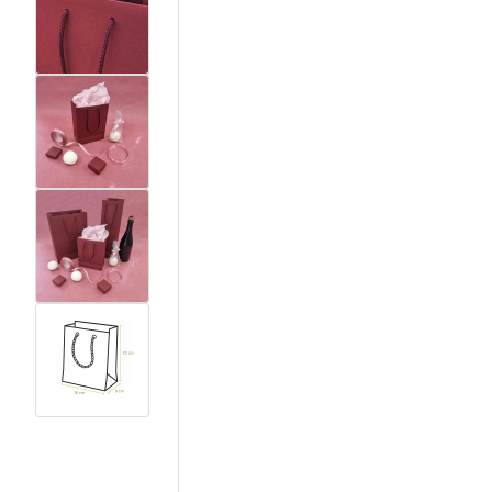
View larger image
View larger image
View larger image