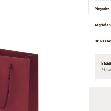
Piegādes 
Atgriešan
Drukas ie
Ir kād
Priecā