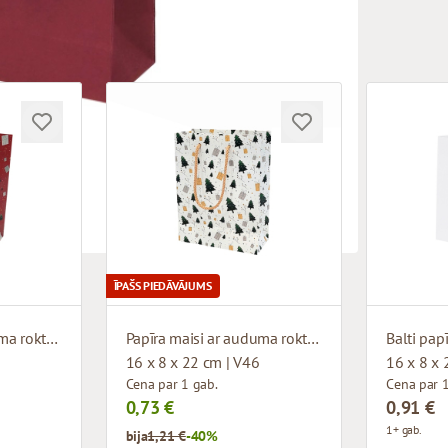
ĪPAŠS PIEDĀVĀJUMS
Papīra maisi ar auduma rokturiem un dizainu
Papīra maisi ar auduma rokturiem un dizainu
16 x 8 x 22 cm | V46
16 x 8 x 
Cena par 1 gab.
Cena par 1
0,73 €
0,91 €
1+ gab.
bija
1,21 €
-40%