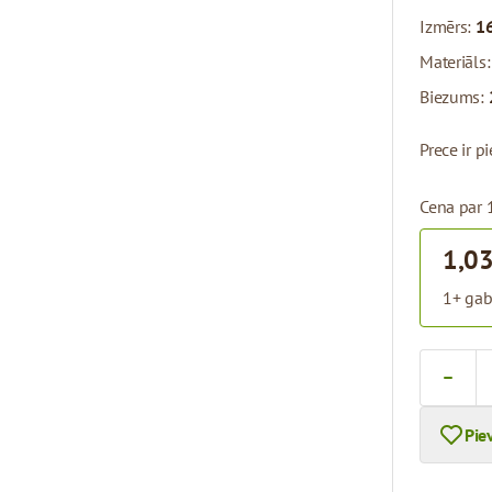
Izmērs:
16
Materiāls
Biezums:
Prece ir 
Cena par 
1,03
1+ gab
Skaits
Pie