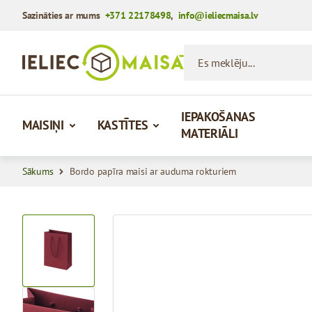
Sazināties ar mums
+371 22178498
,
info@ieliecmaisa.lv
Iet uz saturu
Es meklēju...
IEPAKOŠANAS
MAISIŅI
KASTĪTES
MATERIĀLI
Sākums
Bordo papīra maisi ar auduma rokturiem
View larger image
View larger image