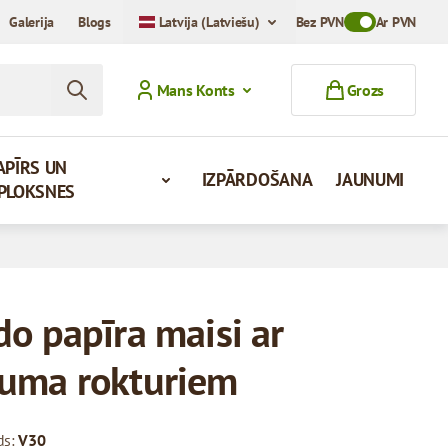
Galerija
Blogs
Latvija (Latviešu)
Bez PVN
Toggle VAT Mod
Ar PVN
Mans Konts
Grozs
APĪRS UN
IZPĀRDOŠANA
JAUNUMI
PLOKSNES
do papīra maisi ar
uma rokturiem
ds:
V30