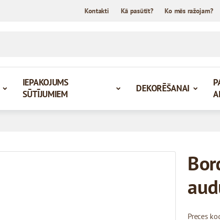
Kontakti
Kā pasūtīt?
Ko mēs ražojam?
IEPAKOJUMS
P
DEKORĒŠANAI
SŪTĪJUMIEM
A
Bor
aud
Preces ko