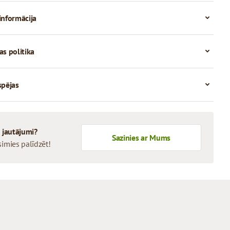
informācija
as politika
spējas
i jautājumi?
Sazinies ar Mums
simies palīdzēt!