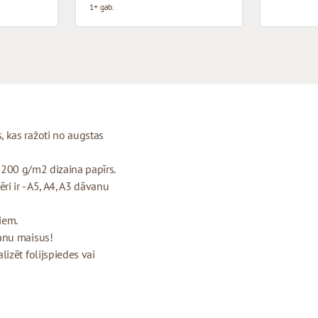
1+ gab.
 kas ražoti no augstas
- 200 g/m2 dizaina papīrs.
i ir - A5, A4, A3 dāvanu
riem.
anu maisus!
izēt folijspiedes vai