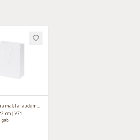
Balti papīra maisi ar auduma rokturiem
22 cm | V71
 gab.