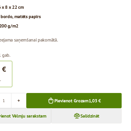
 x 8 x 22 cm
:
bordo, matēts papīrs
200 g/m2
pieejama saņemšanai pakomātā.
1 gab.
 €
.
Pievienot Grozam
1,03 €
vienot Vēlmju sarakstam
Salīdzināt