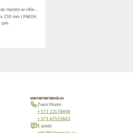
Mikrogofras maisiņi ar vītiem rokturiem
 x 250 mm | PAK04
 gab.
KONTAKTINFORMĀCIJA
Zvani Mums
+ 371 22178498
+ 371 67552662
E-pasts
info@ieliecmaisa.lv