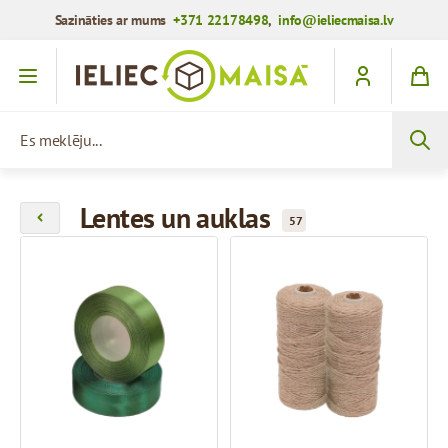
Sazināties ar mums
+371 22178498
,
info@ieliecmaisa.lv
Iet uz saturu
Es meklēju...
Lentes un auklas
57