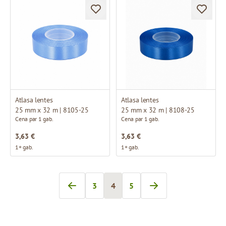
Atlasa lentes
Atlasa lentes
25 mm x 32 m | 8105-25
25 mm x 32 m | 8108-25
Cena par 1 gab.
Cena par 1 gab.
3,63 €
3,63 €
1+ gab.
1+ gab.
3
4
5
Lapa
Jūs pašlaik lasāt lapu
Lapa