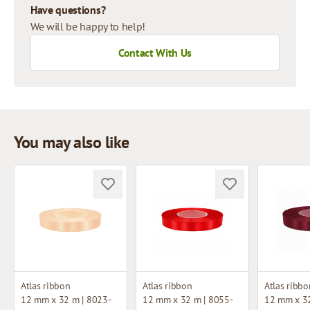
Have questions?
We will be happy to help!
Contact With Us
You may also like
Atlas ribbon
Atlas ribbon
Atlas ribbo
12 mm x 32 m | 8023-
12 mm x 32 m | 8055-
12 mm x 32