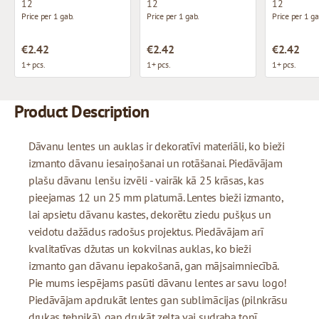
12
12
12
Price per 1 gab.
Price per 1 gab.
Price per 1 ga
€2.42
€2.42
€2.42
1+ pcs.
1+ pcs.
1+ pcs.
Product Description
Dāvanu lentes un auklas ir dekoratīvi materiāli, ko bieži
izmanto dāvanu iesaiņošanai un rotāšanai. Piedāvājam
plašu dāvanu lenšu izvēli - vairāk kā 25 krāsas, kas
pieejamas 12 un 25 mm platumā. Lentes bieži izmanto,
lai apsietu dāvanu kastes, dekorētu ziedu pušķus un
veidotu dažādus radošus projektus. Piedāvājam arī
kvalitatīvas džutas un kokvilnas auklas, ko bieži
izmanto gan dāvanu iepakošanā, gan mājsaimniecībā.
Pie mums iespējams pasūti dāvanu lentes ar savu logo!
Piedāvājam apdrukāt lentes gan sublimācijas (pilnkrāsu
drukas tehnikā), gan drukāt zelta vai sudraba tonī.