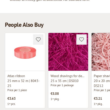
People Also Buy
Atlas ribbon
Wood shavings for decoration
25 mm x 32 m | 8043-
25 x 35 cm | DS010
20 x 20 cm 
Price per 1 package
25
DS212
Price per 1 piece
Price per 1 p
€5.08
€3.63
€3.21
1+ pkg.
1+ pcs.
1+ pkg.