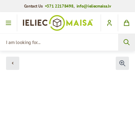
Contact Us
+371 22178498
,
info@ieliecmaisa.lv
Skip to Content
I am looking for...