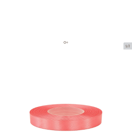
1/2
Atlas ribbon
Product code:
8043-12
Size:
12 mm x 32 m
Product can be collected from a pickup point.
Price per 1 piece
€2.42