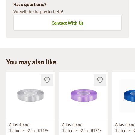
Have questions?
We will be happy to help!
Contact With Us
You may also like
Atlas ribbon
Atlas ribbon
Atlas ribbo
12 mm x 32 m | 8139-
12 mm x 32 m | 8121-
12 mm x 32