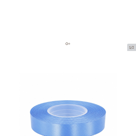
1/2
Atlas ribbon
Product code:
8105-12
Size:
12 mm x 32 m
Product can be collected from a pickup point.
Price per 1 piece
€2.42