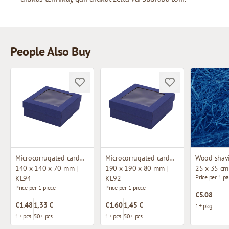
People Also Buy
Microcorrugated cardboard box with window
Microcorrugated cardboard box with window
140 x 140 x 70 mm |
190 x 190 x 80 mm |
25 x 35 cm
Price per 1 p
KL94
KL92
Price per 1 piece
Price per 1 piece
€5.08
€1.48
1,33 €
€1.60
1,45 €
1+ pkg.
1+ pcs.
50+ pcs.
1+ pcs.
50+ pcs.