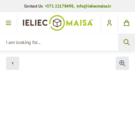
Contact Us
+371 22178498
,
info@ieliecmaisa.lv
Skip to Content
I am looking for...