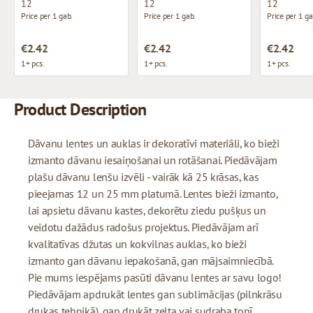
12
12
12
Price per 1 gab.
Price per 1 gab.
Price per 1 ga
€2.42
€2.42
€2.42
1+ pcs.
1+ pcs.
1+ pcs.
Product Description
Dāvanu lentes un auklas ir dekoratīvi materiāli, ko bieži
izmanto dāvanu iesaiņošanai un rotāšanai. Piedāvājam
plašu dāvanu lenšu izvēli - vairāk kā 25 krāsas, kas
pieejamas 12 un 25 mm platumā. Lentes bieži izmanto,
lai apsietu dāvanu kastes, dekorētu ziedu pušķus un
veidotu dažādus radošus projektus. Piedāvājam arī
kvalitatīvas džutas un kokvilnas auklas, ko bieži
izmanto gan dāvanu iepakošanā, gan mājsaimniecībā.
Pie mums iespējams pasūti dāvanu lentes ar savu logo!
Piedāvājam apdrukāt lentes gan sublimācijas (pilnkrāsu
drukas tehnikā), gan drukāt zelta vai sudraba tonī.