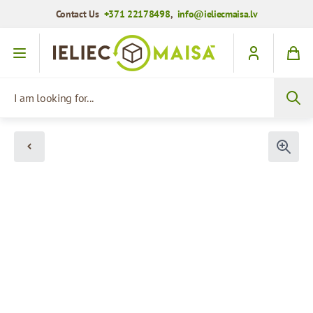
Contact Us
+371 22178498
,
info@ieliecmaisa.lv
Skip to Content
I am looking for...