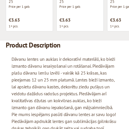
25
25
25
Price per 1 gab.
Price per 1 gab.
Price per 1 ga
€3.63
€3.63
€3.63
1+ pcs.
1+ pcs.
1+ pcs.
Product Description
Dāvanu lentes un auklas ir dekoratīvi materiāli, ko bieži
izmanto dāvanu iesaiņošanai un rotāšanai. Piedāvājam
plašu dāvanu lenšu izvēli - vairāk kā 25 krāsas, kas
pieejamas 12 un 25 mm platumā. Lentes bieži izmanto,
lai apsietu dāvanu kastes, dekorētu ziedu pušķus un
veidotu dažādus radošus projektus. Piedāvājam arī
kvalitatīvas džutas un kokvilnas auklas, ko bieži
izmanto gan dāvanu iepakošanā, gan mājsaimniecībā.
Pie mums iespējams pasūti dāvanu lentes ar savu logo!
Piedāvājam apdrukāt lentes gan sublimācijas (pilnkrāsu
drukas tehnikā), gan drukāt zelta vai sudraba tonī.