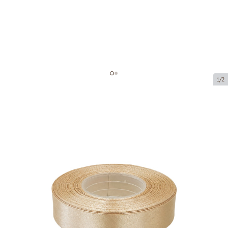
1/2
Atlas ribbon
Product code:
8126-25
Size:
25 mm x 32 m
Product can be collected from a pickup point.
Price per 1 piece
€3.63