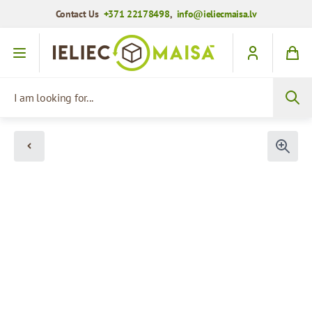
Contact Us
+371 22178498
,
info@ieliecmaisa.lv
Skip to Content
I am looking for...