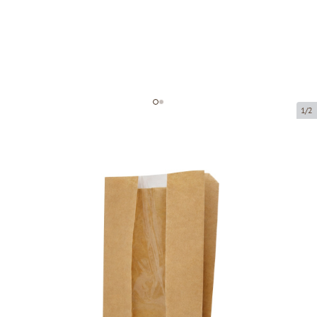
1/2
Paper sack with window
Product code:
201008
Size:
15 x 7 x 25 cm
Material:
kraft paper
Thickness:
40 g/m2
Product can be collected from a pickup point.