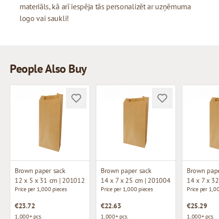
materiāls, kā arī iespēja tās personalizēt ar uzņēmuma
logo vai saukli!
People Also Buy
Brown paper sack
Brown paper sack
Brown pape
12 x 5 x 31 cm | 201012
14 x 7 x 25 cm | 201004
14 x 7 x 3
Price per 1,000 pieces
Price per 1,000 pieces
Price per 1,0
€23.72
€22.63
€25.29
1,000+ pcs.
1,000+ pcs.
1,000+ pcs.