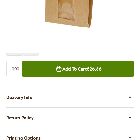
Price per 1,000 pieces
€26.86
1,000+ pcs.
Quantity
Add To Cart
€26.86
Delivery Info
Return Policy
Printing Options