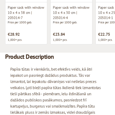
Paper sack with window
Paper sack with window
Paper sack
10 x 4 x 38 cm |
10 x 4 x 30 cm |
10 x 4 x 25
205014-7
205014-4
205014-1
Price per 1000 gab.
Price per 1000 gab.
Price per 100
€28.92
€23.84
€22.75
1,000+ pcs.
1,000+ pcs.
1,000+ pcs.
Product Description
Papīra tūtas ir vienkāršs, bet efektīvs veids, kā ātri
iepakot un pasniegt dažādus produktus. Tās var
izmantot, lai iepakotu dāvaniņas vai nelielas preces
veikalos. Ļoti bieži papīra tūtas ikdienā tiek izmantotas
tieši pārtikas sfērā - piemēram, ielu ēdināšanā un
dažādos publiskos pasākumos, pasniedzot frī
kartupeļus, burgerus vai smalkmaizītes. Papīra tūtu
lielākais pluss ir zemās izmaksas, videi draudzīgais