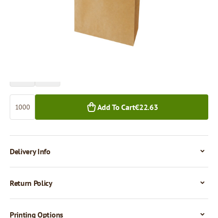
Price per 1,000 pieces
€22.63
1,000+ pcs.
Quantity
Add To Cart
€22.63
Delivery Info
Return Policy
Printing Options