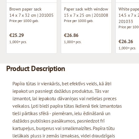
Brown paper sack
Paper sack with window
White pape
14 x 7 x 32 cm | 201005
15 x 7 x 25 cm | 201008
14.5 x 7 x 
Price per 1000 gab.
Price per 1000 gab.
201033
Price per 100
€25.29
€26.86
€26.26
1,000+ pcs.
1,000+ pcs.
1,000+ pcs.
Product Description
Papīra tūtas ir vienkāršs, bet efektīvs veids, kā ātri
iepakot un pasniegt dažādus produktus. Tās var
izmantot, lai iepakotu dāvaniņas vai nelielas preces
veikalos. Ļoti bieži papīra tūtas ikdienā tiek izmantotas
tieši pārtikas sfērā - piemēram, ielu ēdināšanā un
dažādos publiskos pasākumos, pasniedzot frī
kartupeļus, burgerus vai smalkmaizītes. Papīra tūtu
lielākais pluss ir zemās izmaksas, videi draudzīgais