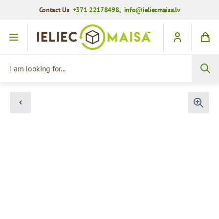
Contact Us
+371 22178498
,
info@ieliecmaisa.lv
Skip to Content
I am looking for...