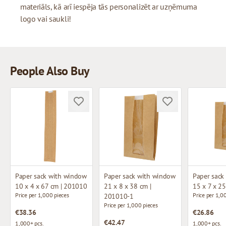
materiāls, kā arī iespēja tās personalizēt ar uzņēmuma
logo vai saukli!
People Also Buy
Paper sack with window
Paper sack with window
Paper sack
10 x 4 x 67 cm | 201010
21 x 8 x 38 cm |
15 x 7 x 2
Price per 1,000 pieces
Price per 1,0
201010-1
Price per 1,000 pieces
€38.36
€26.86
€42.47
1,000+ pcs.
1,000+ pcs.