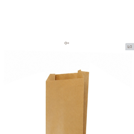
1/2
Brown paper sack
Product code:
201004
Size:
14 x 7 x 25 cm
Material:
kraft paper
Thickness:
40 g/m2
Product can be collected from a pickup point.