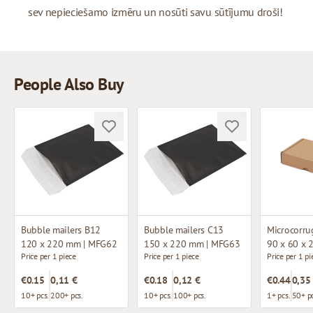
sev nepieciešamo izmēru un nosūti savu sūtījumu droši!
People Also Buy
Bubble mailers B12
Bubble mailers C13
120 x 220 mm | MFG62
150 x 220 mm | MFG63
90 x 60 x 
Price per 1 piece
Price per 1 piece
Price per 1 pi
€0.15
0,11 €
€0.18
0,12 €
€0.44
0,35
10+ pcs.
200+ pcs.
10+ pcs.
100+ pcs.
1+ pcs.
50+ pc