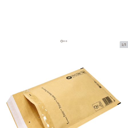
1/3
Kraft bubble mailers A11
Product code:
BFG51
Size:
100 x 165 mm
Product can be collected from a pickup point.
Price per 1 piece
€0.11
€0.07