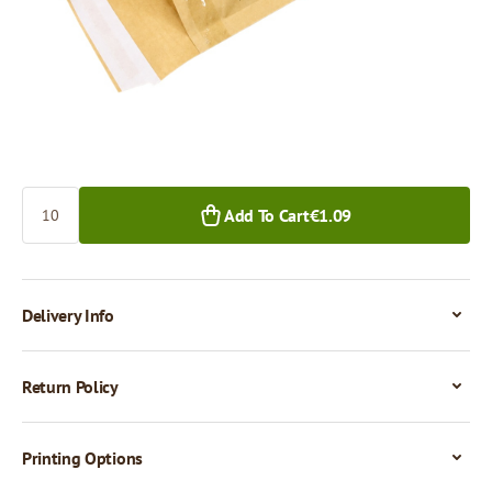
10+ pcs.
200+ pcs.
Minimal order quantity:
10 pcs.
Quantity
Add To Cart
€1.09
Delivery Info
Return Policy
Printing Options