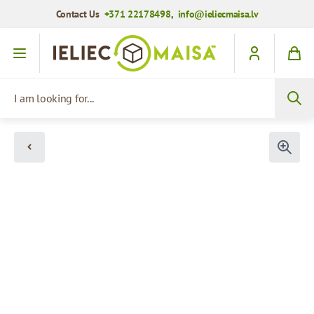
Contact Us
+371 22178498
,
info@ieliecmaisa.lv
Skip to Content
I am looking for...