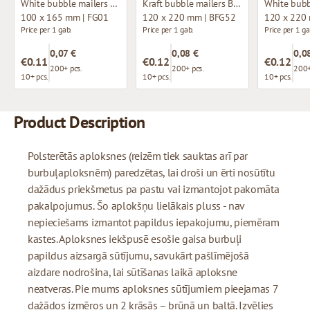
White bubble mailers A11
Kraft bubble mailers B12
100 x 165 mm | FG01
120 x 220 mm | BFG52
120 x 220
Price per 1 gab.
Price per 1 gab.
Price per 1 ga
0,07 €
0,08 €
0,0
€0.11
€0.12
€0.12
200+ pcs.
200+ pcs.
200+
10+ pcs.
10+ pcs.
10+ pcs.
Product Description
Polsterētās aploksnes (reizēm tiek sauktas arī par
burbuļaploksnēm) paredzētas, lai droši un ērti nosūtītu
dažādus priekšmetus pa pastu vai izmantojot pakomāta
pakalpojumus. Šo aplokšņu lielākais pluss - nav
nepieciešams izmantot papildus iepakojumu, piemēram
kastes. Aploksnes iekšpusē esošie gaisa burbuļi
papildus aizsargā sūtījumu, savukārt pašlīmējošā
aizdare nodrošina, lai sūtīšanas laikā aploksne
neatveras. Pie mums aploksnes sūtījumiem pieejamas 7
dažādos izmēros un 2 krāsās – brūnā un baltā. Izvēlies