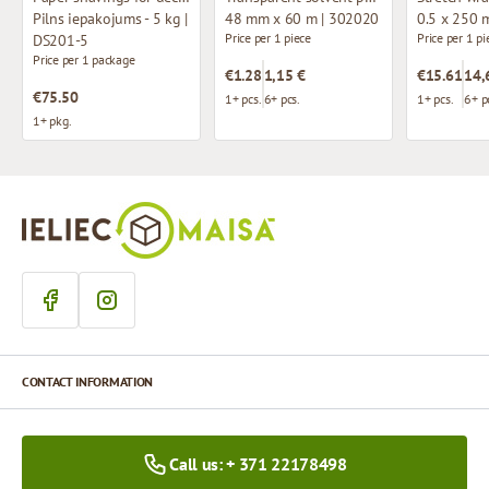
Pilns iepakojums - 5 kg |
48 mm x 60 m | 302020
0.5 x 250 
Price per 1 piece
Price per 1 pi
DS201-5
Price per 1 package
€1.28
1,15 €
€15.61
14,
€75.50
1+ pcs.
6+ pcs.
1+ pcs.
6+ p
1+ pkg.
CONTACT INFORMATION
Call us: + 371 22178498