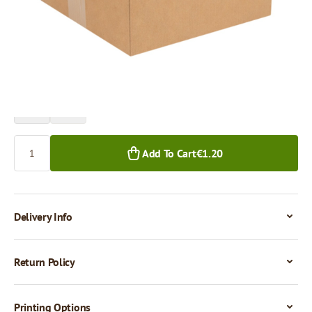
Price per 1 piece
€1.20
1+ pcs.
Quantity
Add To Cart
€1.20
Delivery Info
Return Policy
Printing Options