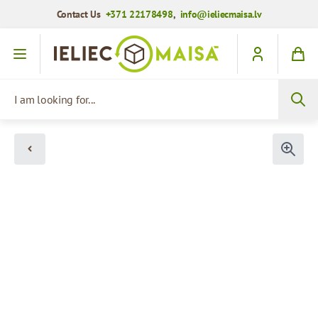
Contact Us
+371 22178498
,
info@ieliecmaisa.lv
Skip to Content
I am looking for...