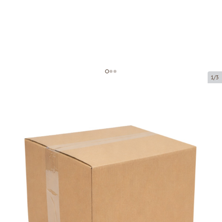
1/3
Shipping box
Product code:
G03
Size:
430 x 400 x 270 mm
Material:
brown corrugated cardboard
Thickness:
3 mm
Product cannot be collected from a pickup point.