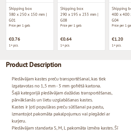
Shipping box
Shipping box
Shipping b
380 x 250 x 150 mm |
290 x 195 x 233 mm |
400 x 400 
G01
G08
G04
Price per 1 gab.
Price per 1 gab.
Price per 1 ga
€0.76
€0.64
€1.20
1+ pcs.
1+ pcs.
1+ pcs.
Product Description
Piedāvājam kastes preču transportēšanai, kas tiek
izgatavotas no 1,5 mm - 3 mm gofrētā kartona.
Šajā kategorijā piedāvājam dažādas transportēšanas,
pārvākšanās un lietu uzglabāšanas kastes.
Kastes ir ļoti populāras preču sūtīšanai pa pastu,
izmantojot pakomāta pakalpojumus vai piegādei ar
kurjeru.
Piedāvājam standarta S, M, L pakomāta izmēra kastes. Šī