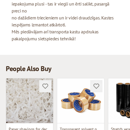
iepakojuma plusi - tas ir viegli un ērti salikt, pasargā
preci no
no dažādiem triecieniem un ir videi draudzīgas. Kastes
iespējams izmantot atkārtoti.
Mēs piedāvājam arī transporta kastu apdrukas
pakalpojumu sietspiedes tehnikā!
People Also Buy
Paper shavings for decoration
Transparent solvent packing tape
Stretch wra