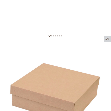
1/7
Microcorrugated cardboard box
Product code:
K61
Size:
240 x 240 x 80 mm
Material:
brown corrugated cardboard
Thickness:
1.5 mm
Product cannot be collected from a pickup point.