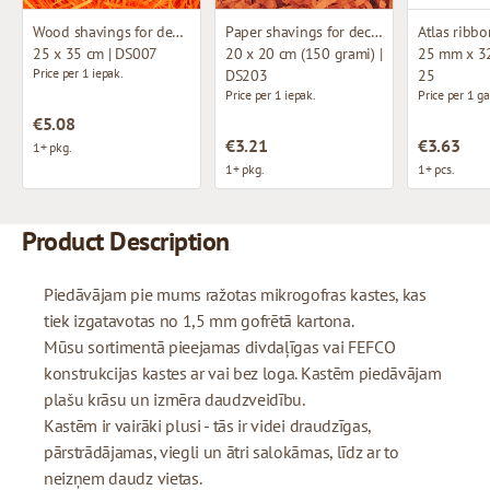
Wood shavings for decoration
Paper shavings for decoration
Atlas ribbo
25 x 35 cm | DS007
20 x 20 cm (150 grami) |
25 mm x 32
Price per 1 iepak.
DS203
25
Price per 1 iepak.
Price per 1 ga
€5.08
€3.21
€3.63
1+ pkg.
1+ pkg.
1+ pcs.
Product Description
Piedāvājam pie mums ražotas mikrogofras kastes, kas
tiek izgatavotas no 1,5 mm gofrētā kartona.
Mūsu sortimentā pieejamas divdaļīgas vai FEFCO
konstrukcijas kastes ar vai bez loga. Kastēm piedāvājam
plašu krāsu un izmēra daudzveidību.
Kastēm ir vairāki plusi - tās ir videi draudzīgas,
pārstrādājamas, viegli un ātri salokāmas, līdz ar to
neizņem daudz vietas.