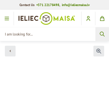
Contact Us
+371 22178498
,
info@ieliecmaisa.lv
Skip to Content
I am looking for...