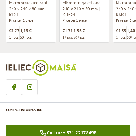
Microcorrugated cardboard box with window
Microcorrugated cardboard box with window
240 x 240 x 80 mm |
240 x 240 x 80 mm |
240 x 240 
KL24
KLM24
KM64
Price per 1 piece
Price per 1 piece
Price per 1 pi
€1.27
1,13 €
€1.71
1,56 €
€1.55
1,40
1+ pcs.
50+ pcs.
1+ pcs.
50+ pcs.
1+ pcs.
50+ pc
CONTACT INFORMATION
Call us: + 371 22178498