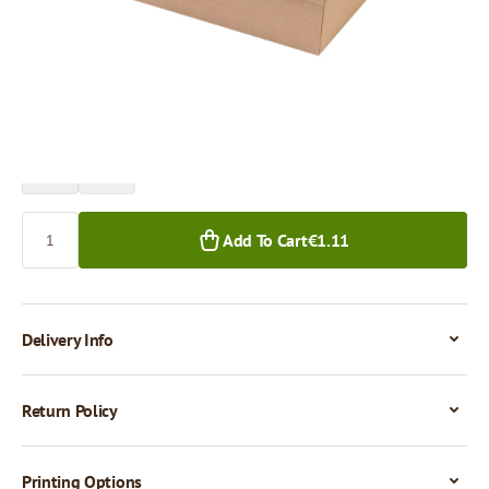
Price per 1 piece
€1.11
€0.97
1+ pcs.
50+ pcs.
Quantity
Add To Cart
€1.11
Delivery Info
Return Policy
Printing Options