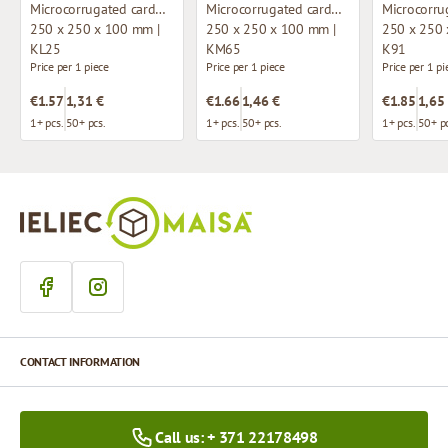
Microcorrugated cardboard box with window
Microcorrugated cardboard box
250 x 250 x 100 mm |
250 x 250 x 100 mm |
250 x 250 
KL25
KM65
K91
Price per 1 piece
Price per 1 piece
Price per 1 pi
€1.57
1,31 €
€1.66
1,46 €
€1.85
1,65
1+ pcs.
50+ pcs.
1+ pcs.
50+ pcs.
1+ pcs.
50+ pc
CONTACT INFORMATION
Call us: + 371 22178498