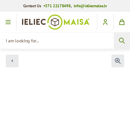
Contact Us
+371 22178498
,
info@ieliecmaisa.lv
Skip to Content
I am looking for...