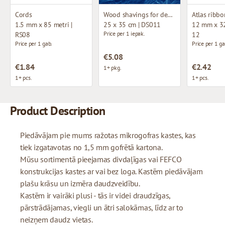
Cords
Wood shavings for decoration
Atlas ribbo
1.5 mm x 85 metri |
25 x 35 cm | DS011
12 mm x 32
Price per 1 iepak.
RS08
12
Price per 1 gab.
Price per 1 ga
€5.08
€1.84
€2.42
1+ pkg.
1+ pcs.
1+ pcs.
Product Description
Piedāvājam pie mums ražotas mikrogofras kastes, kas
tiek izgatavotas no 1,5 mm gofrētā kartona.
Mūsu sortimentā pieejamas divdaļīgas vai FEFCO
konstrukcijas kastes ar vai bez loga. Kastēm piedāvājam
plašu krāsu un izmēra daudzveidību.
Kastēm ir vairāki plusi - tās ir videi draudzīgas,
pārstrādājamas, viegli un ātri salokāmas, līdz ar to
neizņem daudz vietas.