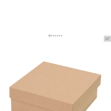
1/7
Microcorrugated cardboard box
Product code:
K57
Size:
250 x 250 x 100 mm
Material:
brown corrugated cardboard
Thickness:
1.5 mm
Product cannot be collected from a pickup point.