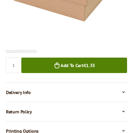
Price per 1 piece
€1.33
€1.09
1+ pcs.
50+ pcs.
Quantity
Add To Cart
€1.33
Delivery Info
Return Policy
Printing Options