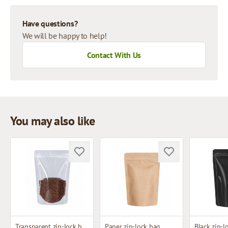
Have questions?
We will be happy to help!
Contact With Us
You may also like
Transparent zip-lock bag
Paper zip-lock bag
Black zip-l