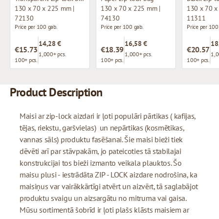
130 x 70 x 225 mm |
130 x 70 x 225 mm |
130 x 70 x
72130
74130
11311
Price per 100 gab.
Price per 100 gab.
Price per 100
14,28 €
16,58 €
18
€15.73
€18.39
€20.57
1,000+ pcs.
1,000+ pcs.
1,0
100+ pcs.
100+ pcs.
100+ pcs.
Product Description
Maisi ar zip-lock aizdari ir ļoti populāri pārtikas ( kafijas,
tējas, riekstu, garšvielas) un nepārtikas (kosmētikas,
vannas sāls) produktu fasēšanai. Šie maisi bieži tiek
dēvēti arī par stāvpakām, jo pateicoties tā stabilajai
konstrukcijai tos bieži izmanto veikala plauktos. Šo
maisu plusi - iestrādāta ZIP - LOCK aizdare nodrošina, ka
maisiņus var vairākkārtīgi atvērt un aizvērt, tā saglabājot
produktu svaigu un aizsargātu no mitruma vai gaisa.
Mūsu sortimentā šobrīd ir ļoti plašs klāsts maisiem ar