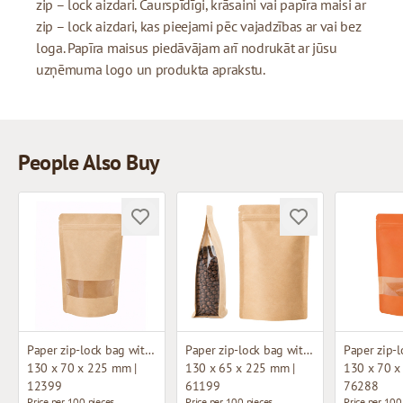
zip – lock aizdari. Caurspīdīgi, krāsaini vai papīra maisi ar
zip – lock aizdari, kas pieejami pēc vajadzības ar vai bez
loga. Papīra maisus piedāvājam arī nodrukāt ar jūsu
uzņēmuma logo un produkta aprakstu.
People Also Buy
Paper zip-lock bag with window
Paper zip-lock bag with side window
130 x 70 x 225 mm |
130 x 65 x 225 mm |
130 x 70 x
12399
61199
76288
Price per 100 pieces
Price per 100 pieces
Price per 100