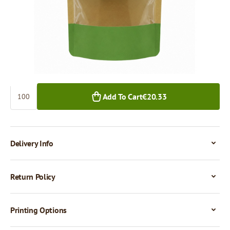
€20.33
€18.63
100+ pcs.
1,000+ pcs.
Quantity
Add To Cart
€20.33
Delivery Info
Return Policy
Printing Options