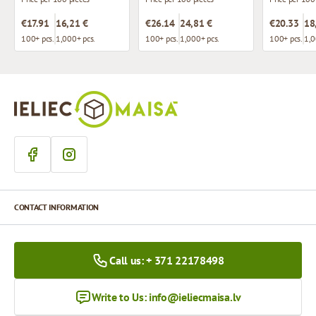
€17.91
16,21 €
€26.14
24,81 €
€20.33
18
100+ pcs.
1,000+ pcs.
100+ pcs.
1,000+ pcs.
100+ pcs.
1,0
CONTACT INFORMATION
Call us: + 371 22178498
Write to Us:
info@ieliecmaisa.lv