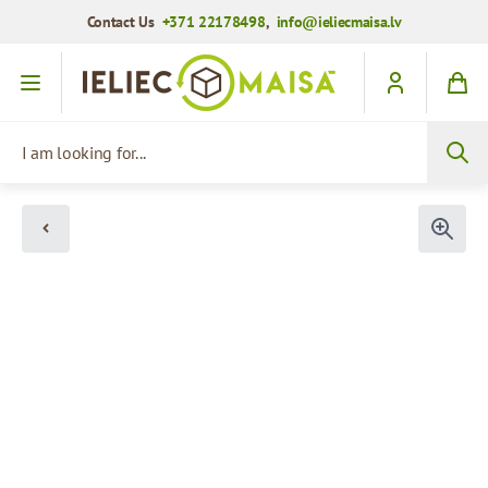
Contact Us
+371 22178498
,
info@ieliecmaisa.lv
Skip to Content
I am looking for...