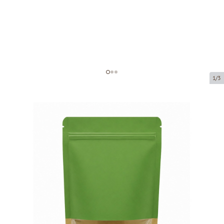
1/3
Paper zip-lock bag with window
Product code:
76266
Size:
130 x 70 x 225 mm
Material:
Pap50g/CPP/Pe60
Product can be collected from a pickup point.
Price per 100 pieces