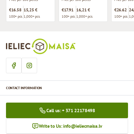
€16.58
15,25 €
€17.91
16,21 €
€26.62
24
100+ pcs.
1,000+ pcs.
100+ pcs.
1,000+ pcs.
100+ pcs.
1,0
CONTACT INFORMATION
Call us: + 371 22178498
Write to Us:
info@ieliecmaisa.lv