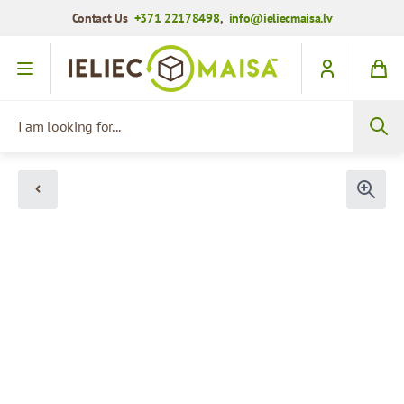
Contact Us
+371 22178498
,
info@ieliecmaisa.lv
Skip to Content
I am looking for...