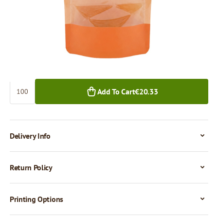
€20.33
€18.63
100+ pcs.
1,000+ pcs.
Quantity
Add To Cart
€20.33
Delivery Info
Return Policy
Printing Options