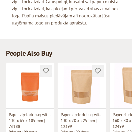
zip – lock aizdari. Caurspīdīgi, krāsaini vai papīra maisi ar
zip – lock aizdari, kas pieejami pēc vajadzības ar vai bez
loga. Papīra maisus piedāvājam arī nodrukāt ar jūsu
uzņēmuma logo un produkta aprakstu.
People Also Buy
Paper zip-lock bag with window
Paper zip-lock bag with window
110 x 65 x 185 mm |
130 x 70 x 225 mm |
160 x 80 x
76188
12399
12499
Price per 100 pieces
Price per 100 pieces
Price per 100