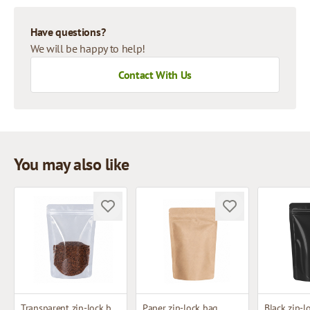
Have questions?
We will be happy to help!
Contact With Us
You may also like
Transparent zip-lock bag
Paper zip-lock bag
Black zip-l