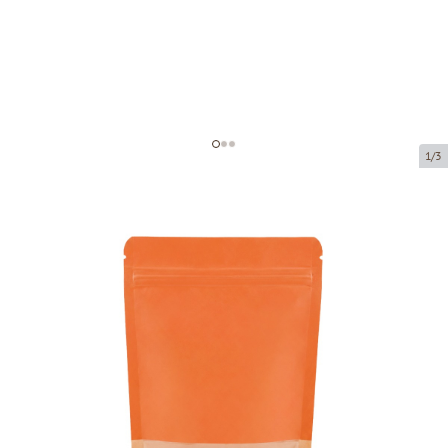
1/3
Paper zip-lock bag with window
Product code:
76288
Size:
130 x 70 x 225 mm
Material:
Pap50g/CPP/Pe60
Product can be collected from a pickup point.
Price per 100 pieces