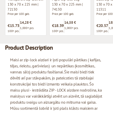
130 x 70 x 225 mm |
130 x 70 x 225 mm |
130 x 70 x
72130
74130
11311
Price per 100 gab.
Price per 100 gab.
Price per 100
14,28 €
16,58 €
18
€15.73
€18.39
€20.57
1,000+ pcs.
1,000+ pcs.
1,0
100+ pcs.
100+ pcs.
100+ pcs.
Product Description
Maisi ar zip-lock aizdari ir ļoti populāri pārtikas ( kafijas,
tējas, riekstu, garšvielas) un nepārtikas (kosmētikas,
vannas sāls) produktu fasēšanai. Šie maisi bieži tiek
dēvēti arī par stāvpakām, jo pateicoties tā stabilajai
konstrukcijai tos bieži izmanto veikala plauktos. Šo
maisu plusi - iestrādāta ZIP - LOCK aizdare nodrošina, ka
maisiņus var vairākkārtīgi atvērt un aizvērt, tā saglabājot
produktu svaigu un aizsargātu no mitruma vai gaisa.
Mūsu sortimentā šobrīd ir ļoti plašs klāsts maisiem ar