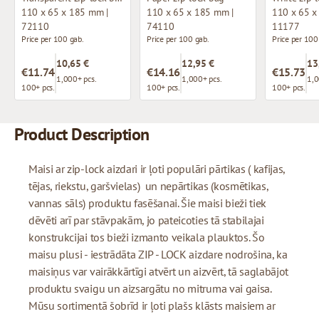
110 x 65 x 185 mm |
110 x 65 x 185 mm |
110 x 65 x
72110
74110
11177
Price per 100 gab.
Price per 100 gab.
Price per 100
10,65 €
12,95 €
13
€11.74
€14.16
€15.73
1,000+ pcs.
1,000+ pcs.
1,0
100+ pcs.
100+ pcs.
100+ pcs.
Product Description
Maisi ar zip-lock aizdari ir ļoti populāri pārtikas ( kafijas,
tējas, riekstu, garšvielas) un nepārtikas (kosmētikas,
vannas sāls) produktu fasēšanai. Šie maisi bieži tiek
dēvēti arī par stāvpakām, jo pateicoties tā stabilajai
konstrukcijai tos bieži izmanto veikala plauktos. Šo
maisu plusi - iestrādāta ZIP - LOCK aizdare nodrošina, ka
maisiņus var vairākkārtīgi atvērt un aizvērt, tā saglabājot
produktu svaigu un aizsargātu no mitruma vai gaisa.
Mūsu sortimentā šobrīd ir ļoti plašs klāsts maisiem ar