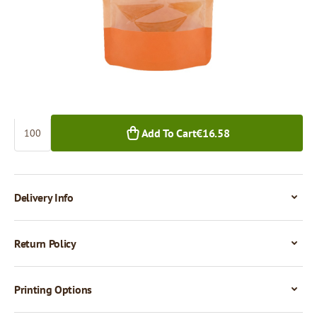
€16.58
€15.25
100+ pcs.
1,000+ pcs.
Quantity
Add To Cart
€16.58
Delivery Info
Return Policy
Printing Options