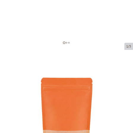
1/3
Paper zip-lock bag with window
Product code:
76188
Size:
110 x 65 x 185 mm
Material:
Pap50g/CPP/Pe60
Product can be collected from a pickup point.
Price per 100 pieces