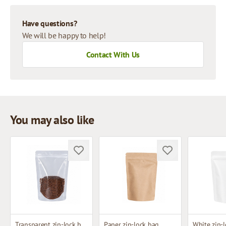
Have questions?
We will be happy to help!
Contact With Us
You may also like
Transparent zip-lock bag
Paper zip-lock bag
White zip-