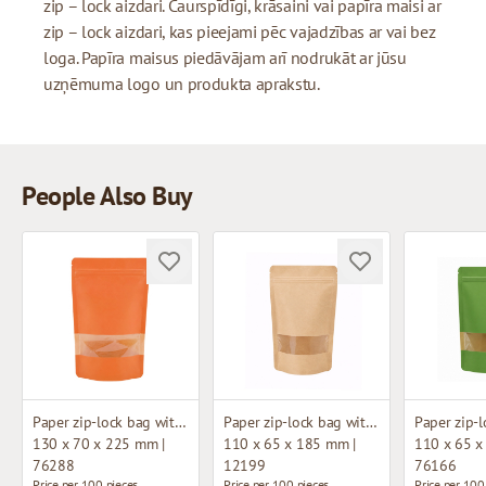
zip – lock aizdari. Caurspīdīgi, krāsaini vai papīra maisi ar
zip – lock aizdari, kas pieejami pēc vajadzības ar vai bez
loga. Papīra maisus piedāvājam arī nodrukāt ar jūsu
uzņēmuma logo un produkta aprakstu.
People Also Buy
Paper zip-lock bag with window
Paper zip-lock bag with window
130 x 70 x 225 mm |
110 x 65 x 185 mm |
110 x 65 x
76288
12199
76166
Price per 100 pieces
Price per 100 pieces
Price per 100