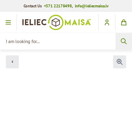
Contact Us
+371 22178498
,
info@ieliecmaisa.lv
Skip to Content
I am looking for...