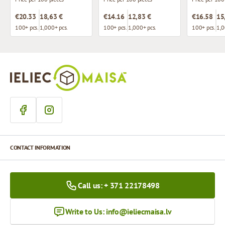
€20.33
18,63 €
€14.16
12,83 €
€16.58
15
100+ pcs.
1,000+ pcs.
100+ pcs.
1,000+ pcs.
100+ pcs.
1,0
CONTACT INFORMATION
Call us: + 371 22178498
Write to Us:
info@ieliecmaisa.lv