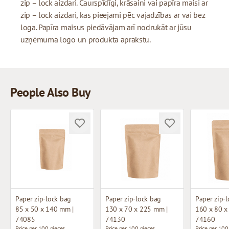
zip – lock aizdari. Caurspīdīgi, krāsaini vai papīra maisi ar
zip – lock aizdari, kas pieejami pēc vajadzības ar vai bez
loga. Papīra maisus piedāvājam arī nodrukāt ar jūsu
uzņēmuma logo un produkta aprakstu.
People Also Buy
Paper zip-lock bag
Paper zip-lock bag
Paper zip-
85 x 50 x 140 mm |
130 x 70 x 225 mm |
160 x 80 x
74085
74130
74160
Price per 100 pieces
Price per 100 pieces
Price per 100