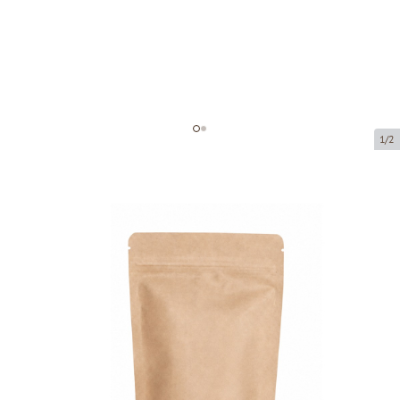
1/2
Paper zip-lock bag
Product code:
74110
Size:
110 x 65 x 185 mm
Material:
Pap50g/Alu7/Pe60
Product can be collected from a pickup point.
Price per 100 pieces