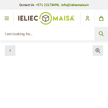
Contact Us
+371 22178498
,
info@ieliecmaisa.lv
Skip to Content
I am looking for...