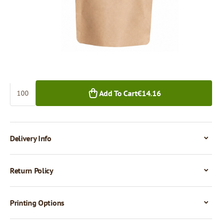
€14.16
€12.95
100+ pcs.
1,000+ pcs.
Quantity
Add To Cart
€14.16
Delivery Info
Return Policy
Printing Options