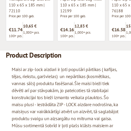
110 x 65 x 185 mm |
110 x 65 x 185 mm |
110 x 65 x
72110
12199
76188
Price per 100 gab.
Price per 100 gab.
Price per 100
10,65 €
12,83 €
15
€11.74
€14.16
€16.58
1,000+ pcs.
1,000+ pcs.
1,0
100+ pcs.
100+ pcs.
100+ pcs.
Product Description
Maisi ar zip-lock aizdari ir ļoti populāri pārtikas ( kafijas,
tējas, riekstu, garšvielas) un nepārtikas (kosmētikas,
vannas sāls) produktu fasēšanai. Šie maisi bieži tiek
dēvēti arī par stāvpakām, jo pateicoties tā stabilajai
konstrukcijai tos bieži izmanto veikala plauktos. Šo
maisu plusi - iestrādāta ZIP - LOCK aizdare nodrošina, ka
maisiņus var vairākkārtīgi atvērt un aizvērt, tā saglabājot
produktu svaigu un aizsargātu no mitruma vai gaisa.
Mūsu sortimentā šobrīd ir ļoti plašs klāsts maisiem ar