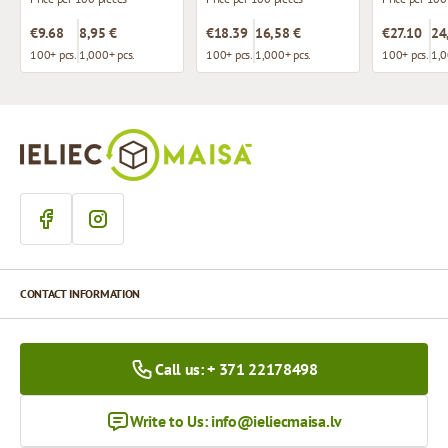
€9.68
8,95 €
€18.39
16,58 €
€27.10
24
100+ pcs.
1,000+ pcs.
100+ pcs.
1,000+ pcs.
100+ pcs.
1,0
CONTACT INFORMATION
Call us: + 371 22178498
Write to Us:
info@ieliecmaisa.lv