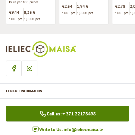
Price per 100 pieces
€2.54
1,94 €
€2.78
2,
€9.44
8,35 €
100+ pcs.
1,000+ pcs.
100+ pcs.
1,0
100+ pcs.
1,000+ pcs.
CONTACT INFORMATION
Call us: + 371 22178498
Write to Us:
info@ieliecmaisa.lv