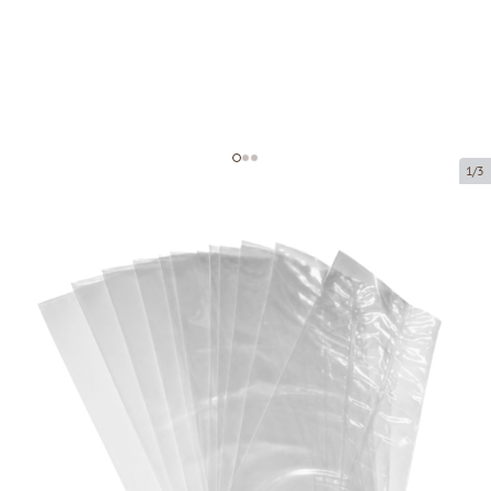
1/3
Polypropylene bag without fold
Product code:
36100
Size:
100 x 165 mm
Material:
OPP
Thickness:
40 µ
Product can be collected from a pickup point.