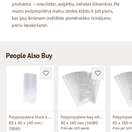
produktus – rotaslietas, apģērbu, nelielas dāvaniņas. Pie
mums polipropilēna maisu izmēra klāsts ir ļoti plašs,
kas ļauj ikvienam izvēlēties piemērotāko risinājumu
preču iepakošanai.
People Also Buy
Polypropylene block bottom bag
Polypropylene bag without fold
80 x 40 x 240 mm |
80 x 160 mm | 36080
80 x 180 
Price per 100 pieces
Price per 100
39080