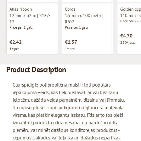
Atlas ribbon
Cords
Golden cli
12 mm x 32 m | 8127-
1.5 mm x 100 metri |
110 mm | 
Price per 250
12
RS02
Price per 1 gab.
Price per 1 gab.
€4.70
€2.42
€1.57
250+ pcs.
1+ pcs.
1+ pcs.
Product Description
Caurspīdīgie polipropilēna maisi ir ļoti populārs
iepakojuma veids, kas tiek piedāvāti ar vai bez sānu
ielocēm, dažāda veida pamatnēm, dizainu vai līmmalu.
Šo maisu plusi - caurspīdīgums un glancētā materiāla
virsma, kas piešķir elegantu izskatu, līdz ar to tos bieži
izmantoti produktu reklamēšanai un pārdošanai. Kā
piemēru var minēt dažādus konditorejas produktus -
cepumus, sukādes vai tēju, kā arī dažādus nepārtikas