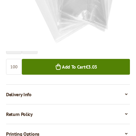
Price per 100 pieces
€3.03
€2.30
100+ pcs.
1,000+ pcs.
Quantity
Add To Cart
€3.03
Delivery Info
Return Policy
Printing Options