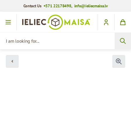
Contact Us
+371 22178498
,
info@ieliecmaisa.lv
Skip to Content
I am looking for...