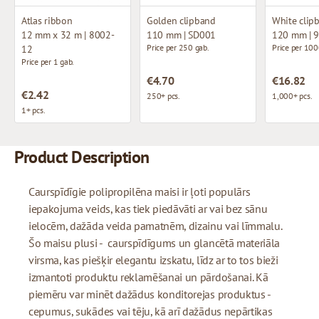
Atlas ribbon
Golden clipband
White clip
12 mm x 32 m | 8002-
110 mm | SD001
120 mm | 
Price per 250 gab.
Price per 100
12
Price per 1 gab.
€4.70
€16.82
€2.42
250+ pcs.
1,000+ pcs.
1+ pcs.
Product Description
Caurspīdīgie polipropilēna maisi ir ļoti populārs
iepakojuma veids, kas tiek piedāvāti ar vai bez sānu
ielocēm, dažāda veida pamatnēm, dizainu vai līmmalu.
Šo maisu plusi - caurspīdīgums un glancētā materiāla
virsma, kas piešķir elegantu izskatu, līdz ar to tos bieži
izmantoti produktu reklamēšanai un pārdošanai. Kā
piemēru var minēt dažādus konditorejas produktus -
cepumus, sukādes vai tēju, kā arī dažādus nepārtikas