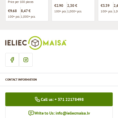
Price per 100 pieces
€2.90
2,30 €
€3.39
2,
€9.68
8,47 €
100+ pcs.
1,000+ pcs.
100+ pcs.
1,0
100+ pcs.
1,000+ pcs.
CONTACT INFORMATION
Call us: + 371 22178498
Write to Us:
info@ieliecmaisa.lv