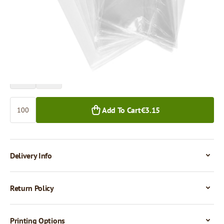
Price per 100 pieces
€3.15
€2.54
100+ pcs.
1,000+ pcs.
Quantity
Add To Cart
€3.15
Delivery Info
Return Policy
Printing Options