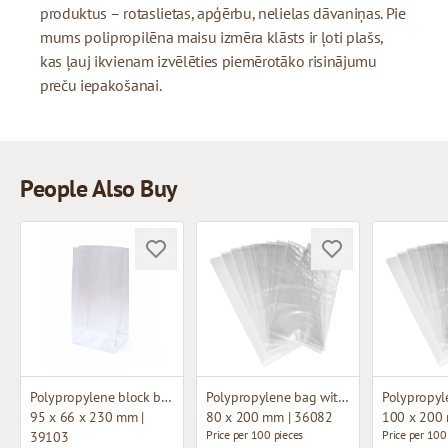
produktus – rotaslietas, apģērbu, nelielas dāvaniņas. Pie
mums polipropilēna maisu izmēra klāsts ir ļoti plašs,
kas ļauj ikvienam izvēlēties piemērotāko risinājumu
preču iepakošanai.
People Also Buy
Polypropylene block bottom bag
Polypropylene bag without fold
95 x 66 x 230 mm |
80 x 200 mm | 36082
100 x 200
Price per 100 pieces
Price per 100
39103