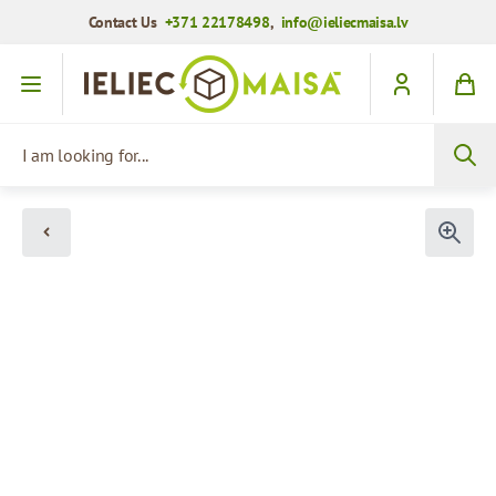
Contact Us
+371 22178498
,
info@ieliecmaisa.lv
Skip to Content
I am looking for...