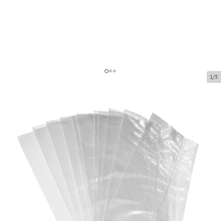
1/3
Polypropylene bag without fold
Product code:
36090
Size:
90 x 200 mm
Material:
OPP
Thickness:
40 µ
Product can be collected from a pickup point.