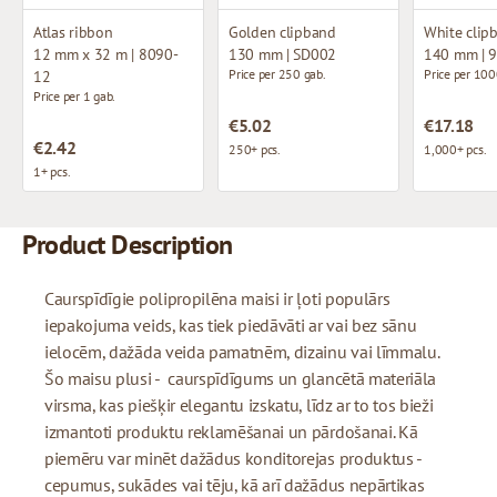
Atlas ribbon
Golden clipband
White clip
12 mm x 32 m | 8090-
130 mm | SD002
140 mm | 
Price per 250 gab.
Price per 100
12
Price per 1 gab.
€5.02
€17.18
€2.42
250+ pcs.
1,000+ pcs.
1+ pcs.
Product Description
Caurspīdīgie polipropilēna maisi ir ļoti populārs
iepakojuma veids, kas tiek piedāvāti ar vai bez sānu
ielocēm, dažāda veida pamatnēm, dizainu vai līmmalu.
Šo maisu plusi - caurspīdīgums un glancētā materiāla
virsma, kas piešķir elegantu izskatu, līdz ar to tos bieži
izmantoti produktu reklamēšanai un pārdošanai. Kā
piemēru var minēt dažādus konditorejas produktus -
cepumus, sukādes vai tēju, kā arī dažādus nepārtikas