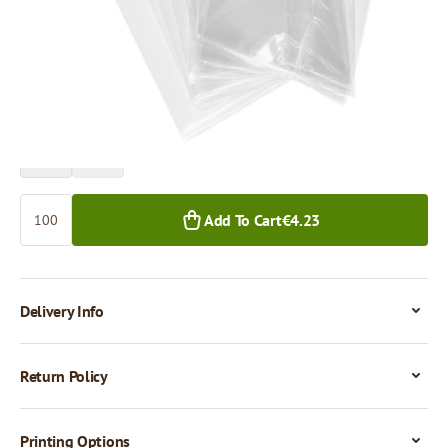
Price per 100 pieces
€4.24
€3.15
100+ pcs.
1,000+ pcs.
Quantity
Add To Cart
€4.23
Delivery Info
Return Policy
Printing Options