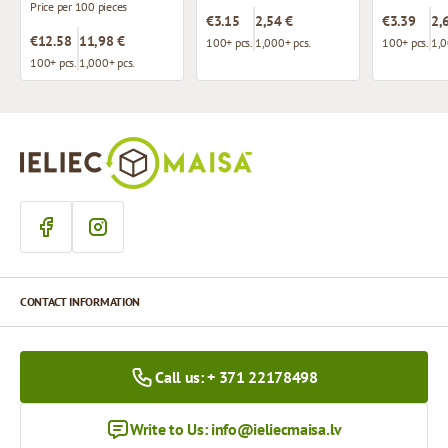
Price per 100 pieces
€3.15
2,54 €
€3.39
2,
€12.58
11,98 €
100+ pcs.
1,000+ pcs.
100+ pcs.
1,0
100+ pcs.
1,000+ pcs.
CONTACT INFORMATION
Call us: + 371 22178498
Write to Us:
info@ieliecmaisa.lv