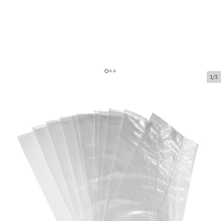
1/3
Polypropylene bag without fold
Product code:
36120
Size:
120 x 220 mm
Material:
OPP
Thickness:
40 µ
Product can be collected from a pickup point.