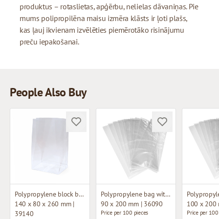
produktus – rotaslietas, apģērbu, nelielas dāvaniņas. Pie
mums polipropilēna maisu izmēra klāsts ir ļoti plašs,
kas ļauj ikvienam izvēlēties piemērotāko risinājumu
preču iepakošanai.
People Also Buy
Polypropylene block bottom bag
Polypropylene bag without fold
140 x 80 x 260 mm |
90 x 200 mm | 36090
100 x 200
Price per 100 pieces
Price per 100
39140