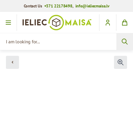
Contact Us
+371 22178498
,
info@ieliecmaisa.lv
Skip to Content
I am looking for...