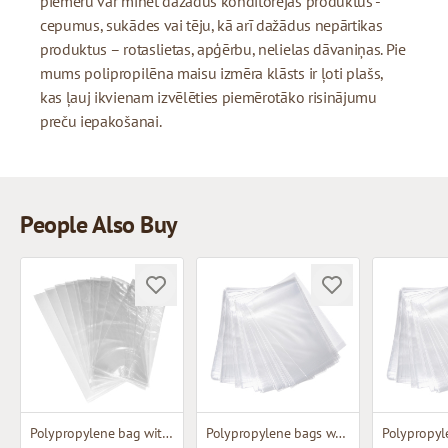
piemēru var minēt dažādus konditorejas produktus -
cepumus, sukādes vai tēju, kā arī dažādus nepārtikas
produktus – rotaslietas, apģērbu, nelielas dāvaniņas. Pie
mums polipropilēna maisu izmēra klāsts ir ļoti plašs,
kas ļauj ikvienam izvēlēties piemērotāko risinājumu
preču iepakošanai.
People Also Buy
Polypropylene bag without fold
Polypropylene bags without bottom base