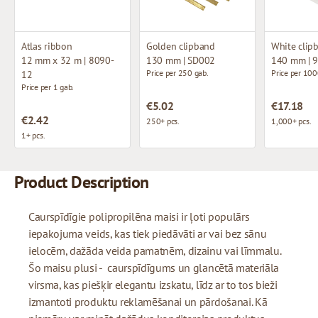
Atlas ribbon
Golden clipband
White clip
12 mm x 32 m | 8090-
130 mm | SD002
140 mm | 
Price per 250 gab.
Price per 100
12
Price per 1 gab.
€5.02
€17.18
€2.42
250+ pcs.
1,000+ pcs.
1+ pcs.
Product Description
Caurspīdīgie polipropilēna maisi ir ļoti populārs
iepakojuma veids, kas tiek piedāvāti ar vai bez sānu
ielocēm, dažāda veida pamatnēm, dizainu vai līmmalu.
Šo maisu plusi - caurspīdīgums un glancētā materiāla
virsma, kas piešķir elegantu izskatu, līdz ar to tos bieži
izmantoti produktu reklamēšanai un pārdošanai. Kā