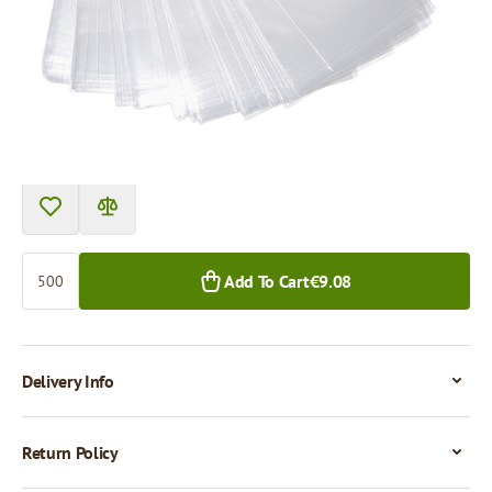
Price per 500 pieces
€9.08
500+ pcs.
Quantity
Add To Cart
€9.08
Delivery Info
Return Policy