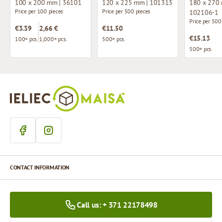
100 x 200 mm | 36101
120 x 225 mm | 101313
180 x 270 
Price per 100 pieces
Price per 500 pieces
102106-1
Price per 500
€3.39
2,66 €
€11.50
€15.13
100+ pcs.
1,000+ pcs.
500+ pcs.
500+ pcs.
CONTACT INFORMATION
Call us: + 371 22178498