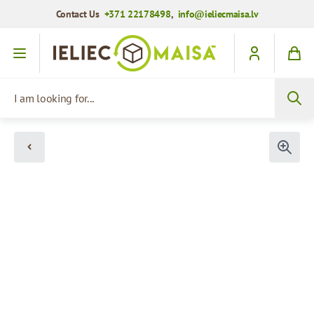
Contact Us
+371 22178498
,
info@ieliecmaisa.lv
Skip to Content
I am looking for...