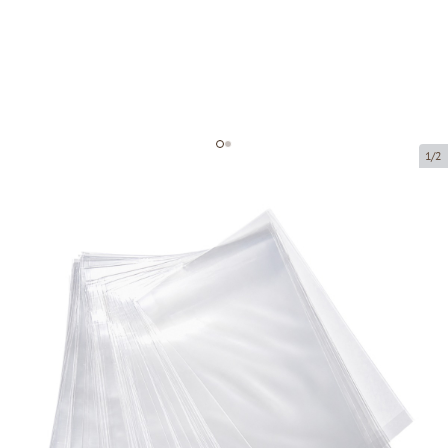
1/2
Polypropylene bags without
bottom base
Product code:
101247
Size:
100 x 130 mm
Material:
OPP
Thickness:
30 µ
Product can be collected from a pickup point.