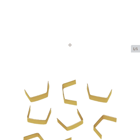
1/1
Golden clipband
Product code:
90400
Size:
40 mm
Product can be collected from a pickup point.
Price per 1,000 pieces
€8.96