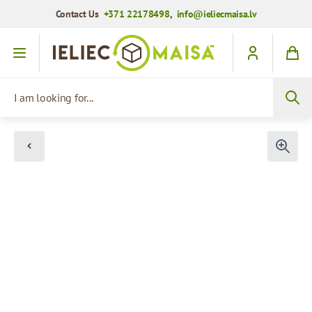
Contact Us
+371 22178498
,
info@ieliecmaisa.lv
Skip to Content
I am looking for...