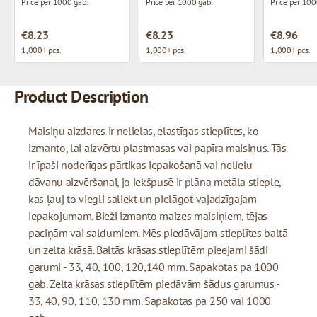
Price per 1000 gab.
Price per 1000 gab.
Price per 100
€8.23
€8.23
€8.96
1,000+ pcs.
1,000+ pcs.
1,000+ pcs.
Product Description
Maisiņu aizdares ir nelielas, elastīgas stieplītes, ko
izmanto, lai aizvērtu plastmasas vai papīra maisiņus. Tās
ir īpaši noderīgas pārtikas iepakošanā vai nelielu
dāvanu aizvēršanai, jo iekšpusē ir plāna metāla stieple,
kas ļauj to viegli saliekt un pielāgot vajadzīgajam
iepakojumam. Bieži izmanto maizes maisiņiem, tējas
paciņām vai saldumiem. Mēs piedāvājam stieplītes baltā
un zelta krāsā. Baltās krāsas stieplītēm pieejami šādi
garumi - 33, 40, 100, 120,140 mm. Sapakotas pa 1000
gab. Zelta krāsas stieplītēm piedāvām šādus garumus -
33, 40, 90, 110, 130 mm. Sapakotas pa 250 vai 1000