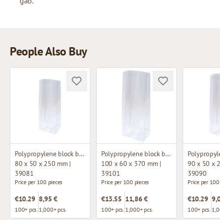
gab.
People Also Buy
Polypropylene block bottom bag
Polypropylene block bottom bag
80 x 50 x 250 mm |
100 x 60 x 370 mm |
90 x 50 x 
39081
39101
39090
Price per 100 pieces
Price per 100 pieces
Price per 100
€10.29
8,95 €
€13.55
11,86 €
€10.29
9,
100+ pcs.
1,000+ pcs.
100+ pcs.
1,000+ pcs.
100+ pcs.
1,0