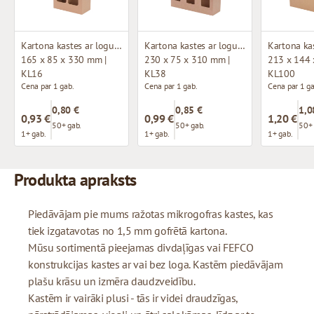
Kartona kastes ar logu (mikrogofras)
Kartona kastes ar logu (mikrogofras)
165 x 85 x 330 mm |
230 x 75 x 310 mm |
213 x 144 
KL16
KL38
KL100
Cena par 1 gab.
Cena par 1 gab.
Cena par 1 ga
0,80 €
0,85 €
1,0
0,93 €
0,99 €
1,20 €
50+ gab.
50+ gab.
50+ 
1+ gab.
1+ gab.
1+ gab.
Produkta apraksts
Piedāvājam pie mums ražotas mikrogofras kastes, kas
tiek izgatavotas no 1,5 mm gofrētā kartona.
Mūsu sortimentā pieejamas divdaļīgas vai FEFCO
konstrukcijas kastes ar vai bez loga. Kastēm piedāvājam
plašu krāsu un izmēra daudzveidību.
Kastēm ir vairāki plusi - tās ir videi draudzīgas,