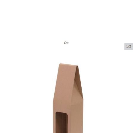
1/2
Kartona kastes ar logu
(mikrogofras)
Preces kods:
KL15
Izmērs:
85 x 85 x 330 mm
Materiāls:
brūna mikrogofra
Biezums:
1.5 mm
Prece ir pieejama saņemšanai pakomātā.