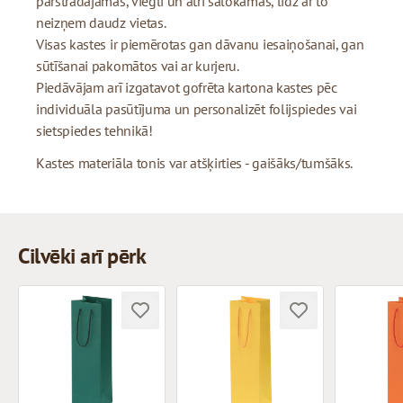
pārstrādājamas, viegli un ātri salokāmas, līdz ar to
neizņem daudz vietas.
Visas kastes ir piemērotas gan dāvanu iesaiņošanai, gan
sūtīšanai pakomātos vai ar kurjeru.
Piedāvājam arī izgatavot gofrēta kartona kastes pēc
individuāla pasūtījuma un personalizēt folijspiedes vai
sietspiedes tehnikā!
Kastes materiāla tonis var atšķirties - gaišāks/tumšāks.
Cilvēki arī pērk