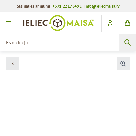
Sazināties ar mums
+371 22178498
,
info@ieliecmaisa.lv
Iet uz saturu
Es meklēju...