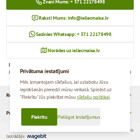
Zvani Mums: + 371 22178498
Raksti Mums:
info@ieliecmaisa.lv
Sazinies Whatsapp: + 371 22178498
Norādes uz ieliecmaisa.lv
Darba Laiks
Privātuma iestatījumi
Pirmdiena - Piektdiena
09:00 - 17:00
Mēs izmantojam sīkfailus, lai uzlabotu Jūsu
iepirkšanās pieredzi mūsu veikalā. Spiežot uz
Rekvizīti
"Piekrītu" Jūs piekrītat mūsu
sīkfailu politikai
.
Produkti
Piekrītu
Pielāgot iestatījumus
© 2026 SIA Parcels
Izstrādājis