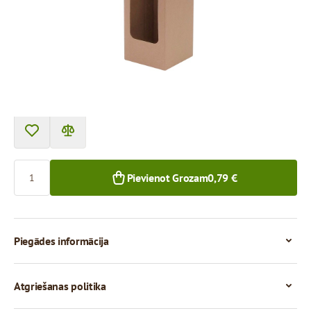
Cena par 1 gab.
0,79 €
0,70 €
1+ gab.
50+ gab.
Skaits
Pievienot Grozam
0,79 €
Piegādes informācija
Atgriešanas politika