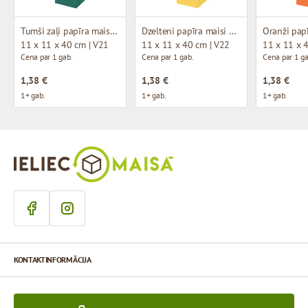
Tumši zaļi papīra maisi ar auduma rokturiem
Dzelteni papīra maisi ar auduma rokturiem
11 x 11 x 40 cm | V21
11 x 11 x 40 cm | V22
11 x 11 x 
Cena par 1 gab.
Cena par 1 gab.
Cena par 1 ga
1,38 €
1,38 €
1,38 €
1+ gab.
1+ gab.
1+ gab.
KONTAKTINFORMĀCIJA