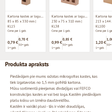
Kartona kastes ar logu (mikrogofras)
Kartona kastes ar logu (mikrogofras)
85 x 85 x 330 mm |
230 x 75 x 310 mm |
213 x 144 
KL15
KL38
KL100
Cena par 1 gab.
Cena par 1 gab.
Cena par 1 ga
0,70 €
0,85 €
1,0
0,79 €
0,99 €
1,20 €
50+ gab.
50+ gab.
50+ 
1+ gab.
1+ gab.
1+ gab.
Produkta apraksts
Piedāvājam pie mums ražotas mikrogofras kastes, kas
tiek izgatavotas no 1,5 mm gofrētā kartona.
Mūsu sortimentā pieejamas divdaļīgas vai FEFCO
konstrukcijas kastes ar vai bez loga. Kastēm piedāvājam
plašu krāsu un izmēra daudzveidību.
Kastēm ir vairāki plusi - tās ir videi draudzīgas,