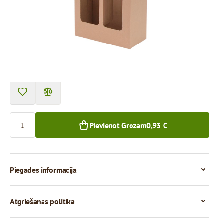
Cena par 1 gab.
0,93 €
0,80 €
1+ gab.
50+ gab.
Skaits
Pievienot Grozam
0,93 €
Piegādes informācija
Atgriešanas politika