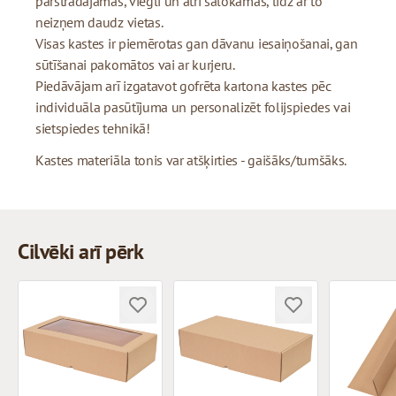
pārstrādājamas, viegli un ātri salokāmas, līdz ar to
neizņem daudz vietas.
Visas kastes ir piemērotas gan dāvanu iesaiņošanai, gan
sūtīšanai pakomātos vai ar kurjeru.
Piedāvājam arī izgatavot gofrēta kartona kastes pēc
individuāla pasūtījuma un personalizēt folijspiedes vai
sietspiedes tehnikā!
Kastes materiāla tonis var atšķirties - gaišāks/tumšāks.
Cilvēki arī pērk