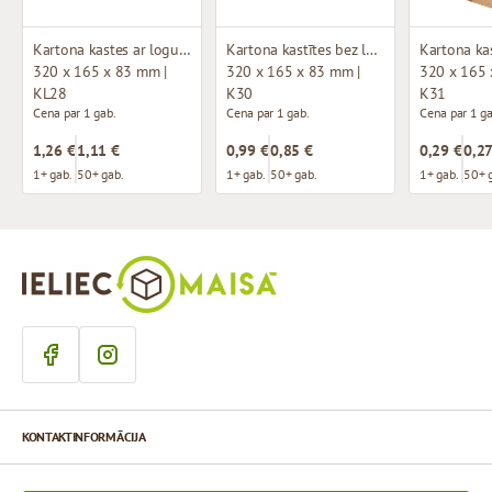
Kartona kastes ar logu (mikrogofras)
Kartona kastītes bez loga (mikrogofras)
320 x 165 x 83 mm |
320 x 165 x 83 mm |
320 x 165 
KL28
K30
K31
Cena par 1 gab.
Cena par 1 gab.
Cena par 1 ga
1,26 €
1,11 €
0,99 €
0,85 €
0,29 €
0,27
1+ gab.
50+ gab.
1+ gab.
50+ gab.
1+ gab.
50+ 
KONTAKTINFORMĀCIJA