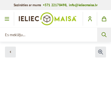
Sazināties ar mums
+371 22178498
,
info@ieliecmaisa.lv
Iet uz saturu
Es meklēju...