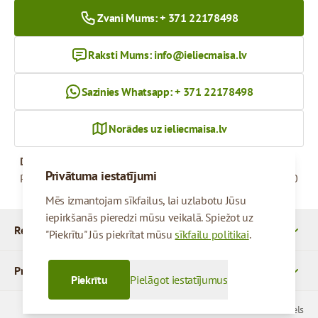
Zvani Mums: + 371 22178498
Raksti Mums:
info@ieliecmaisa.lv
Sazinies Whatsapp: + 371 22178498
Norādes uz ieliecmaisa.lv
Darba Laiks
Privātuma iestatījumi
Pirmdiena - Piektdiena
09:00 - 17:00
Mēs izmantojam sīkfailus, lai uzlabotu Jūsu
iepirkšanās pieredzi mūsu veikalā. Spiežot uz
Rekvizīti
"Piekrītu" Jūs piekrītat mūsu
sīkfailu politikai
.
Produkti
Piekrītu
Pielāgot iestatījumus
© 2026 SIA Parcels