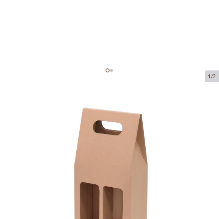
1/2
Kartona kastes ar logu
(mikrogofras)
Preces kods:
KL16
Izmērs:
165 x 85 x 330 mm
Materiāls:
brūna mikrogofra
Biezums:
1.5 mm
Prece ir pieejama saņemšanai pakomātā.