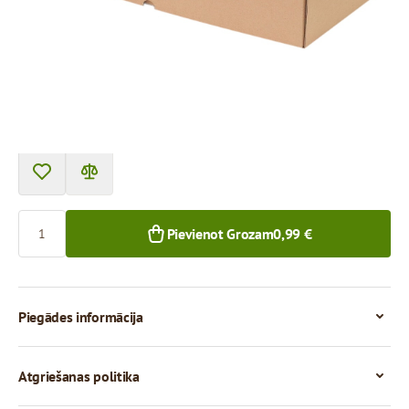
Cena par 1 gab.
0,99 €
0,85 €
1+ gab.
50+ gab.
Skaits
Pievienot Grozam
0,99 €
Piegādes informācija
Atgriešanas politika