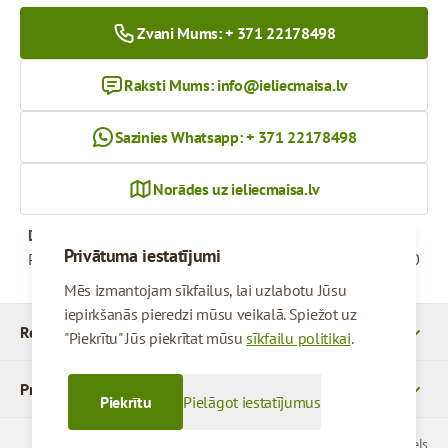
Zvani Mums: + 371 22178498
Raksti Mums:
info@ieliecmaisa.lv
Sazinies Whatsapp: + 371 22178498
Norādes uz ieliecmaisa.lv
Darba Laiks
Privātuma iestatījumi
Pirmdiena - Piektdiena
09:00 - 17:00
Mēs izmantojam sīkfailus, lai uzlabotu Jūsu
iepirkšanās pieredzi mūsu veikalā. Spiežot uz
Rekvizīti
"Piekrītu" Jūs piekrītat mūsu
sīkfailu politikai
.
Produkti
Piekrītu
Pielāgot iestatījumus
© 2026 SIA Parcels