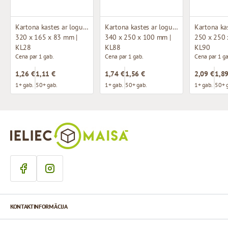
Kartona kastes ar logu (mikrogofras)
Kartona kastes ar logu (mikrogofras)
320 x 165 x 83 mm |
340 x 250 x 100 mm |
250 x 250 
KL28
KL88
KL90
Cena par 1 gab.
Cena par 1 gab.
Cena par 1 ga
1,26 €
1,11 €
1,74 €
1,56 €
2,09 €
1,89
1+ gab.
50+ gab.
1+ gab.
50+ gab.
1+ gab.
50+ 
KONTAKTINFORMĀCIJA