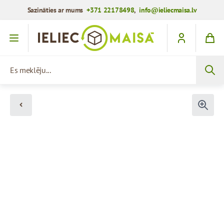
Sazināties ar mums
+371 22178498
,
info@ieliecmaisa.lv
Iet uz saturu
Es meklēju...