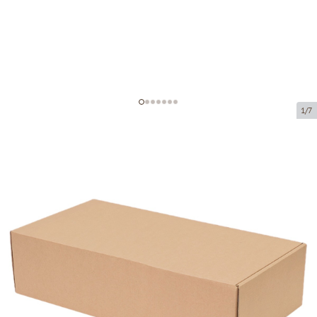
1/7
Kartona kastītes bez loga
(mikrogofras)
Preces kods:
K30
Izmērs:
320 x 165 x 83 mm
Materiāls:
brūna mikrogofra
Biezums:
1.5 mm
Prece nav pieejama saņemšanai pakomātā.