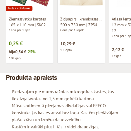
ĪPAŠS PIEDĀVĀJUMS
Ziemassvētku kartītes
Zīdpapīrs - krēmkrāsas (40 loksnes)
Atlasa lent
165 x 110 mm | SK02
500 x 750 mm | ZP34
12 mm x 32
Cena par 1 gab.
Cena par 1 iepak.
12
Cena par 1 ga
0,25 €
10,29 €
2,42 €
1+ iepak.
bija
0,34 €
-25%
1+ gab.
10+ gab.
Produkta apraksts
Piedāvājam pie mums ražotas mikrogofras kastes, kas
tiek izgatavotas no 1,5 mm gofrētā kartona.
Mūsu sortimentā pieejamas divdaļīgas vai FEFCO
konstrukcijas kastes ar vai bez loga. Kastēm piedāvājam
plašu krāsu un izmēra daudzveidību.
Kastēm ir vairāki plusi - tās ir videi draudzīgas,