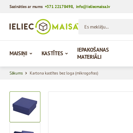
Sazināties ar mums
+371 22178498
,
info@ieliecmaisa.lv
Iet uz saturu
Es meklēju...
IEPAKOŠANAS
MAISIŅI
KASTĪTES
MATERIĀLI
Sākums
Kartona kastītes bez loga (mikrogofras)
View larger image
View larger image