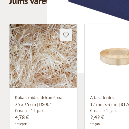
Jums varētu patikt
Koka skaidas dekorēšanai
Atlasa lentes
25 x 35 cm | DS001
12 mm x 32 m | 812
Cena par 1 iepak.
Cena par 1 gab.
4,78 €
2,42 €
1+ iepak.
1+ gab.