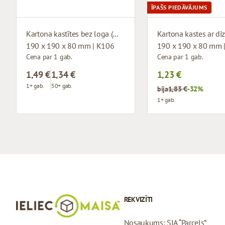
ĪPAŠS PIEDĀVĀJUMS
Kartona kastītes bez loga (mikrogofras)
190 x 190 x 80 mm | K106
190 x 190 x 80 mm 
Cena par 1 gab.
Cena par 1 gab.
1,49 €
1,34 €
1,23 €
1+ gab.
50+ gab.
bija
1,83 €
-32%
1+ gab.
REKVIZĪTI
Nosaukums: SIA “Parcels”