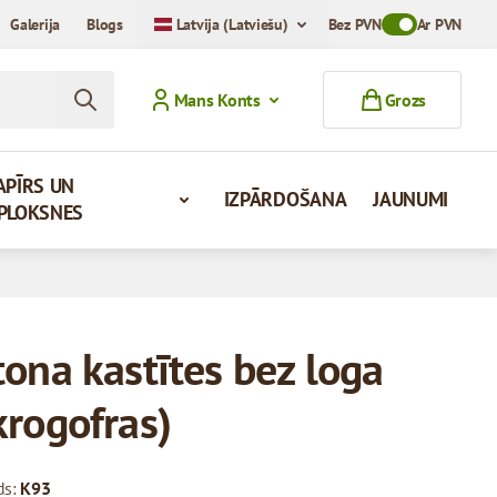
Galerija
Blogs
Latvija (Latviešu)
Bez PVN
Toggle VAT Mod
Ar PVN
Mans Konts
Grozs
APĪRS UN
IZPĀRDOŠANA
JAUNUMI
PLOKSNES
tona kastītes bez loga
krogofras)
ds:
K93