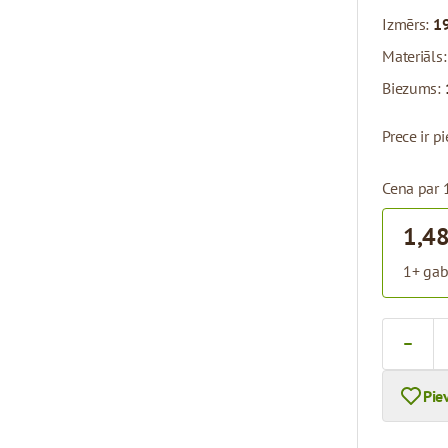
Izmērs:
19
Materiāls
Biezums:
Prece ir 
Cena par 
1,48
1+ gab
Skaits
Pie