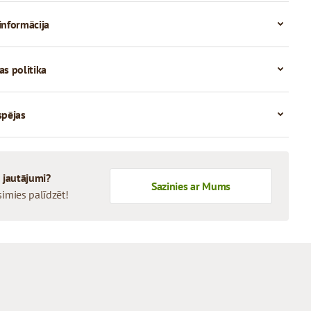
informācija
as politika
spējas
i jautājumi?
Sazinies ar Mums
simies palīdzēt!