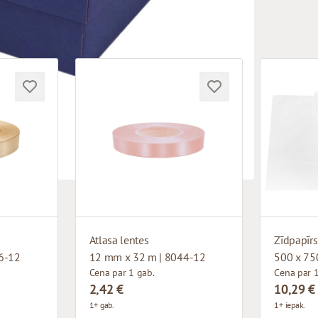
Atlasa lentes
Zīdpapīrs
6-12
12 mm x 32 m | 8044-12
500 x 75
Cena par 1 gab.
Cena par 1
2,42 €
10,29 €
1+ gab.
1+ iepak.