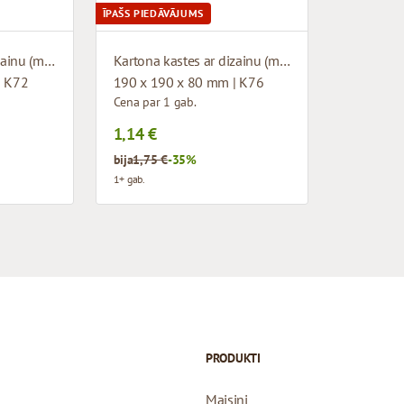
ĪPAŠS PIEDĀVĀJUMS
Kartona kastes ar dizainu (mikrogofras)
Kartona kastes ar dizainu (mikrogofras)
| K72
190 x 190 x 80 mm | K76
Cena par 1 gab.
1,14 €
bija
1,75 €
-35%
1+ gab.
PRODUKTI
Maisiņi