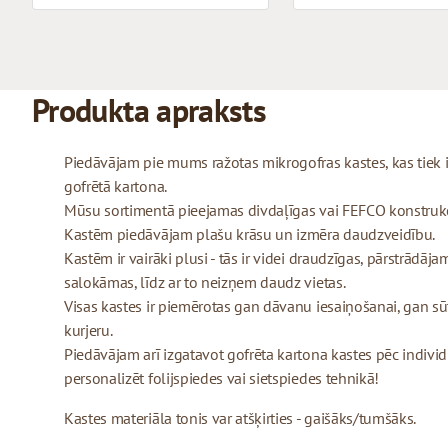
Produkta apraksts
Piedāvājam pie mums ražotas mikrogofras kastes, kas tiek
gofrētā kartona.
Mūsu sortimentā pieejamas divdaļīgas vai FEFCO konstrukcij
Kastēm piedāvājam plašu krāsu un izmēra daudzveidību.
Kastēm ir vairāki plusi - tās ir videi draudzīgas, pārstrādājam
salokāmas, līdz ar to neizņem daudz vietas.
Visas kastes ir piemērotas gan dāvanu iesaiņošanai, gan sū
kurjeru.
Piedāvājam arī izgatavot gofrēta kartona kastes pēc indivi
personalizēt folijspiedes vai sietspiedes tehnikā!
Kastes materiāla tonis var atšķirties - gaišāks/tumšāks.