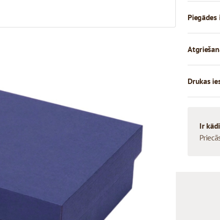
Piegādes 
Atgriešan
Drukas ie
Ir kād
Priecā