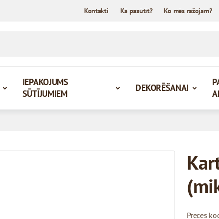
Kontakti
Kā pasūtīt?
Ko mēs ražojam?
IEPAKOJUMS
P
DEKORĒŠANAI
SŪTĪJUMIEM
A
Kar
(mi
Preces ko