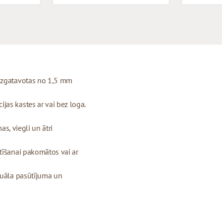
 izgatavotas no 1,5 mm
as kastes ar vai bez loga.
as, viegli un ātri
tīšanai pakomātos vai ar
duāla pasūtījuma un