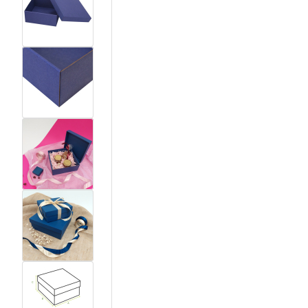
View larger image
View larger image
View larger image
View larger image