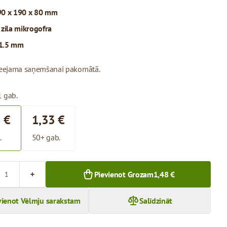
0 x 190 x 80 mm
:
zila mikrogofra
1.5 mm
pieejama saņemšanai pakomātā.
1 gab.
 €
1,33 €
.
50+ gab.
Pievienot Grozam
1,48 €
vienot Vēlmju sarakstam
Salīdzināt