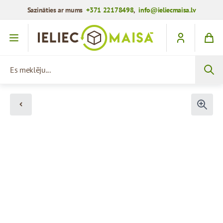
Sazināties ar mums
+371 22178498
,
info@ieliecmaisa.lv
Iet uz saturu
Es meklēju...