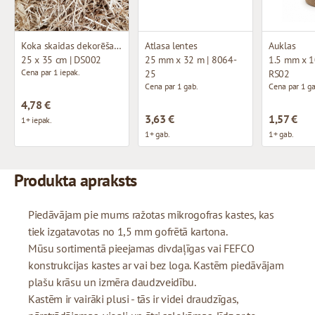
Koka skaidas dekorēšanai
Atlasa lentes
Auklas
25 x 35 cm | DS002
25 mm x 32 m | 8064-
1.5 mm x 1
Cena par 1 iepak.
25
RS02
Cena par 1 gab.
Cena par 1 ga
4,78 €
3,63 €
1,57 €
1+ iepak.
1+ gab.
1+ gab.
Produkta apraksts
Piedāvājam pie mums ražotas mikrogofras kastes, kas
tiek izgatavotas no 1,5 mm gofrētā kartona.
Mūsu sortimentā pieejamas divdaļīgas vai FEFCO
konstrukcijas kastes ar vai bez loga. Kastēm piedāvājam
plašu krāsu un izmēra daudzveidību.
Kastēm ir vairāki plusi - tās ir videi draudzīgas,