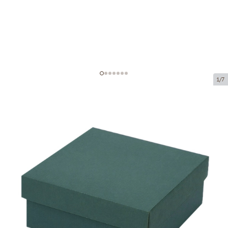
1/7
Kartona kastītes bez loga
(mikrogofras)
Preces kods:
K104
Izmērs:
250 x 250 x 100 mm
Materiāls:
zaļa mikrogofra
Biezums:
1.5 mm
Prece nav pieejama saņemšanai pakomātā.