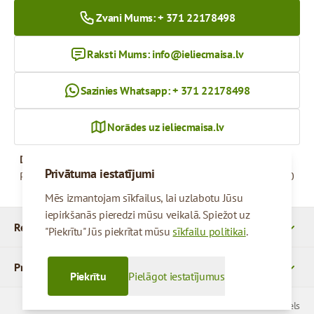
Zvani Mums: + 371 22178498
Raksti Mums:
info@ieliecmaisa.lv
Sazinies Whatsapp: + 371 22178498
Norādes uz ieliecmaisa.lv
Darba Laiks
Privātuma iestatījumi
Pirmdiena - Piektdiena
09:00 - 17:00
Mēs izmantojam sīkfailus, lai uzlabotu Jūsu
iepirkšanās pieredzi mūsu veikalā. Spiežot uz
Rekvizīti
"Piekrītu" Jūs piekrītat mūsu
sīkfailu politikai
.
Produkti
Piekrītu
Pielāgot iestatījumus
© 2026 SIA Parcels