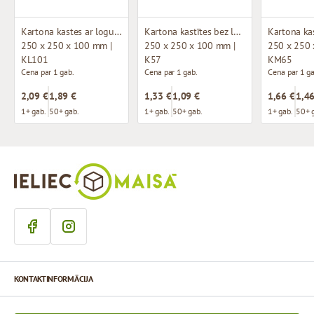
Kartona kastes ar logu (mikrogofras)
Kartona kastītes bez loga (mikrogofras)
250 x 250 x 100 mm |
250 x 250 x 100 mm |
250 x 250 
KL101
K57
KM65
Cena par 1 gab.
Cena par 1 gab.
Cena par 1 ga
2,09 €
1,89 €
1,33 €
1,09 €
1,66 €
1,46
1+ gab.
50+ gab.
1+ gab.
50+ gab.
1+ gab.
50+ 
KONTAKTINFORMĀCIJA