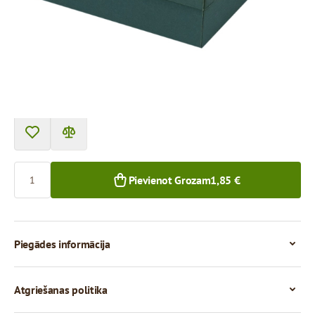
Cena par 1 gab.
1,85 €
1,65 €
1+ gab.
50+ gab.
Skaits
Pievienot Grozam
1,85 €
Piegādes informācija
Atgriešanas politika