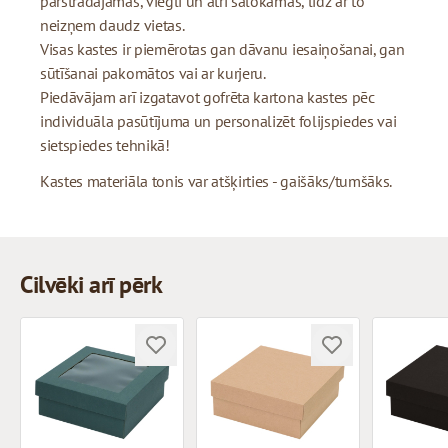
pārstrādājamas, viegli un ātri salokāmas, līdz ar to
neizņem daudz vietas.
Visas kastes ir piemērotas gan dāvanu iesaiņošanai, gan
sūtīšanai pakomātos vai ar kurjeru.
Piedāvājam arī izgatavot gofrēta kartona kastes pēc
individuāla pasūtījuma un personalizēt folijspiedes vai
sietspiedes tehnikā!
Kastes materiāla tonis var atšķirties - gaišāks/tumšāks.
Cilvēki arī pērk