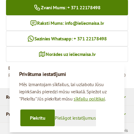
Zvani Mums: + 371 22178498
Raksti Mums:
info@ieliecmaisa.lv
Sazinies Whatsapp: + 371 22178498
Norādes uz ieliecmaisa.lv
Darba Laiks
Privātuma iestatījumi
Pirmdiena - Piektdiena
09:00 - 17:00
Mēs izmantojam sīkfailus, lai uzlabotu Jūsu
iepirkšanās pieredzi mūsu veikalā. Spiežot uz
Rekvizīti
"Piekrītu" Jūs piekrītat mūsu
sīkfailu politikai
.
Produkti
Piekrītu
Pielāgot iestatījumus
© 2026 SIA Parcels