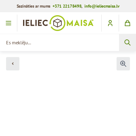
Sazināties ar mums
+371 22178498
,
info@ieliecmaisa.lv
Iet uz saturu
Es meklēju...