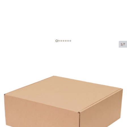
1/7
Kartona kastītes bez loga
(mikrogofras)
Preces kods:
K14
Izmērs:
260 x 260 x 100 mm
Materiāls:
brūna mikrogofra
Biezums:
1.5 mm
Prece nav pieejama saņemšanai pakomātā.