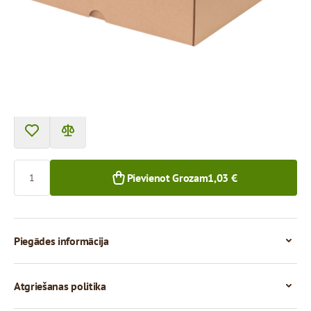
Cena par 1 gab.
1,03 €
0,90 €
1+ gab.
50+ gab.
Skaits
Pievienot Grozam
1,03 €
Piegādes informācija
Atgriešanas politika