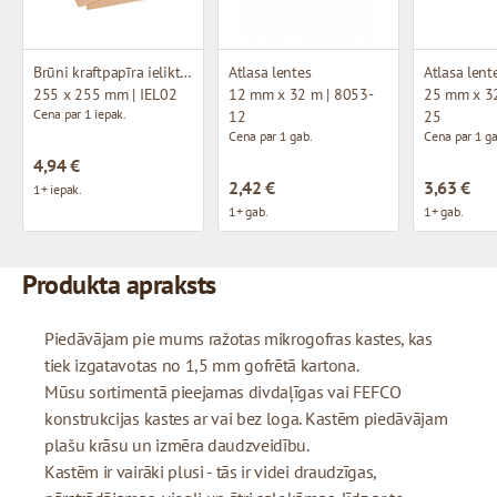
Brūni kraftpapīra ieliktņi (~340 loksnes)
Atlasa lentes
Atlasa lent
255 x 255 mm | IEL02
12 mm x 32 m | 8053-
25 mm x 32
Cena par 1 iepak.
12
25
Cena par 1 gab.
Cena par 1 ga
4,94 €
2,42 €
3,63 €
1+ iepak.
1+ gab.
1+ gab.
Produkta apraksts
Piedāvājam pie mums ražotas mikrogofras kastes, kas
tiek izgatavotas no 1,5 mm gofrētā kartona.
Mūsu sortimentā pieejamas divdaļīgas vai FEFCO
konstrukcijas kastes ar vai bez loga. Kastēm piedāvājam
plašu krāsu un izmēra daudzveidību.
Kastēm ir vairāki plusi - tās ir videi draudzīgas,