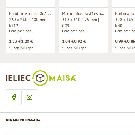
Konditorejas izstrādājumu kastītes ar logu (mikrogofras)
Mikrogofras kastītes ar 2 līmmalām un perforāciju
260 x 260 x 100 mm |
310 x 310 x 75 mm |
320 x 165 
KL129
G09
K30
Cena par 1 gab.
Cena par 1 gab.
Cena par 1 ga
1,33 €
1,20 €
1,04 €
0,92 €
0,99 €
0,85
1+ gab.
50+ gab.
1+ gab.
50+ gab.
1+ gab.
50+ 
KONTAKTINFORMĀCIJA