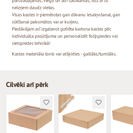
pārstrādājamas, viegli un ātri salokāmas, līdz ar to
neizņem daudz vietas.
Visas kastes ir piemērotas gan dāvanu iesaiņošanai, gan
sūtīšanai pakomātos vai ar kurjeru.
Piedāvājam arī izgatavot gofrēta kartona kastes pēc
individuāla pasūtījuma un personalizēt folijspiedes vai
sietspiedes tehnikā!
Kastes materiāla tonis var atšķirties - gaišāks/tumšāks.
Cilvēki arī pērk