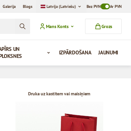
Galerija
Blogs
Latvija (Latviešu)
Bez PVN
Toggle VAT Mod
Ar PVN
Mans Konts
Grozs
APĪRS UN
IZPĀRDOŠANA
JAUNUMI
PLOKSNES
Druka uz kastītem vai maisiņiem