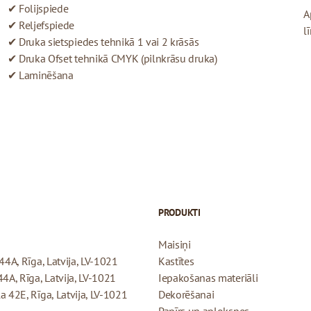
✔ Folijspiede
A
✔ Reljefspiede
l
✔ Druka sietspiedes tehnikā 1 vai 2 krāsās
✔ Druka Ofset tehnikā CMYK (pilnkrāsu druka)
✔ Laminēšana
PRODUKTI
Maisiņi
44A, Rīga, Latvija, LV-1021
Kastītes
44A, Rīga, Latvija, LV-1021
Iepakošanas materiāli
a 42E, Rīga, Latvija, LV-1021
Dekorēšanai