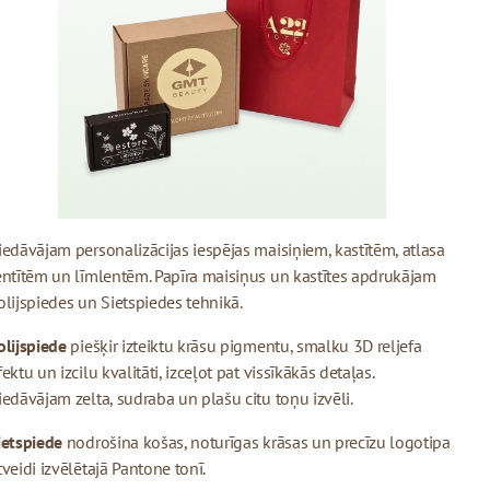
iedāvājam personalizācijas iespējas maisiņiem, kastītēm, atlasa
entītēm un līmlentēm. Papīra maisiņus un kastītes apdrukājam
olijspiedes un Sietspiedes tehnikā.
olijspiede
piešķir izteiktu krāsu pigmentu, smalku 3D reljefa
fektu un izcilu kvalitāti, izceļot pat vissīkākās detaļas.
iedāvājam zelta, sudraba un plašu citu toņu izvēli.
ietspiede
nodrošina košas, noturīgas krāsas un precīzu logotipa
tveidi izvēlētajā Pantone tonī.