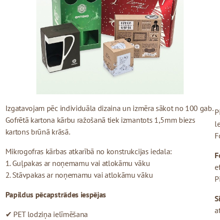
Izgatavojam pēc individuāla dizaina un izmēra sākot no 100 gab.
P
Gofrētā kartona kārbu ražošanā tiek izmantots 1,5mm biezs
l
kartons brūnā krāsā.
F
Mikrogofras kārbas atkarībā no konstrukcijas iedala:
F
1. Guļpakas ar noņemamu vai atlokāmu vāku
e
2. Stāvpakas ar noņemamu vai atlokāmu vāku
P
Papildus pēcapstrādes iespējas
S
a
✔ PET lodziņa ielīmēšana