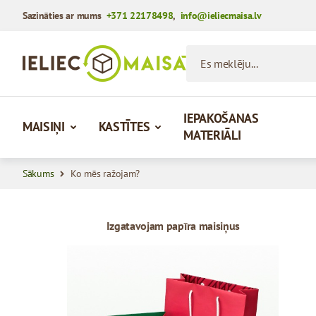
Sazināties ar mums
+371 22178498
,
info@ieliecmaisa.lv
Iet uz saturu
Es meklēju...
IEPAKOŠANAS
MAISIŅI
KASTĪTES
MATERIĀLI
Sākums
Ko mēs ražojam?
Izgatavojam papīra maisiņus