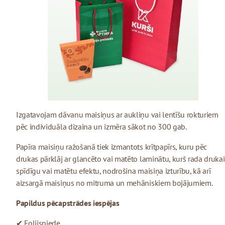
Izgatavojam dāvanu maisiņus ar aukliņu vai lentīšu rokturiem
pēc individuāla dizaina un izmēra sākot no 300 gab.
Papīra maisiņu ražošanā tiek izmantots krītpapīrs, kuru pēc
drukas pārklāj ar glancēto vai matēto laminātu, kurš rada drukai
spīdīgu vai matētu efektu, nodrošina maisiņa izturību, kā arī
aizsargā maisiņus no mitruma un mehāniskiem bojājumiem.
Papildus pēcapstrādes iespējas
✔ Folijspiede