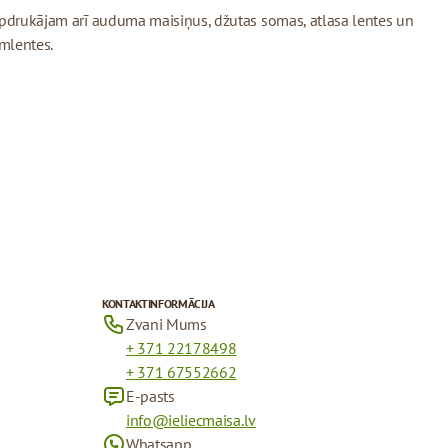
pdrukājam arī auduma maisiņus, džutas somas, atlasa lentes un
īmlentes.
KONTAKTINFORMĀCIJA
Zvani Mums
+ 371 22178498
+ 371 67552662
E-pasts
info@ieliecmaisa.lv
Whatsapp