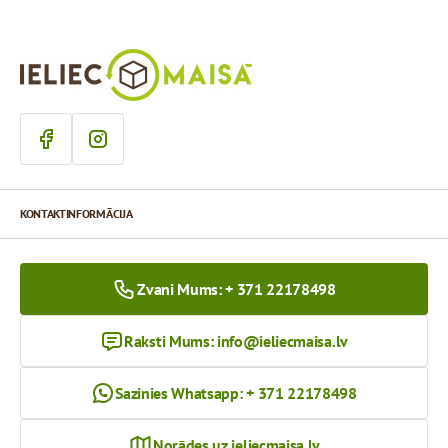
KONTAKTINFORMĀCIJA
Zvani Mums: + 371 22178498
Raksti Mums:
info@ieliecmaisa.lv
Sazinies Whatsapp: + 371 22178498
Norādes uz ieliecmaisa.lv