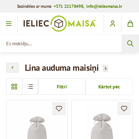
Sazināties ar mums
+371 22178498
,
info@ieliecmaisa.lv
Iet uz saturu
Es meklēju...
Lina auduma maisiņi
5
Filtri
Kārtot pēc