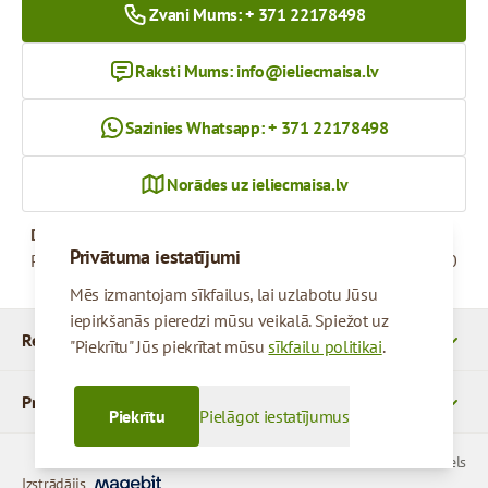
Zvani Mums: + 371 22178498
Raksti Mums:
info@ieliecmaisa.lv
Sazinies Whatsapp: + 371 22178498
Norādes uz ieliecmaisa.lv
Darba Laiks
Privātuma iestatījumi
Pirmdiena - Piektdiena
09:00 - 17:00
Mēs izmantojam sīkfailus, lai uzlabotu Jūsu
iepirkšanās pieredzi mūsu veikalā. Spiežot uz
Rekvizīti
"Piekrītu" Jūs piekrītat mūsu
sīkfailu politikai
.
Produkti
Piekrītu
Pielāgot iestatījumus
© 2026 SIA Parcels
Izstrādājis