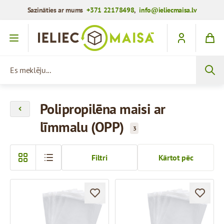
Sazināties ar mums
+371 22178498
,
info@ieliecmaisa.lv
Iet uz saturu
Es meklēju...
Polipropilēna maisi ar
līmmalu (OPP)
3
Filtri
Kārtot pēc