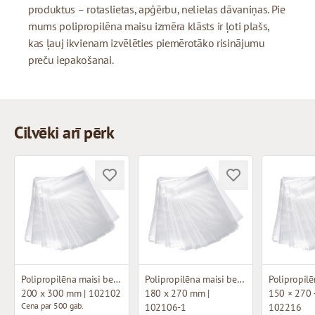
produktus – rotaslietas, apģērbu, nelielas dāvaniņas. Pie
mums polipropilēna maisu izmēra klāsts ir ļoti plašs,
kas ļauj ikvienam izvēlēties piemērotāko risinājumu
preču iepakošanai.
Cilvēki arī pērk
Polipropilēna maisi bez pamatnes
Polipropilēna maisi bez pamatnes
200 x 300 mm | 102102
180 x 270 mm |
150 × 270 
Cena par 500 gab.
102106-1
102216