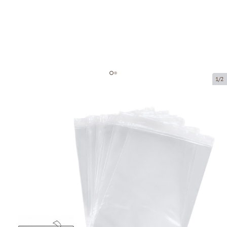
1/2
Polipropilēna maisi ar līmmalu
Preces kods:
102105-4
Izmērs:
310 x 450 + 40 mm
Materiāls:
OPP
Biezums:
30 µ
Prece ir pieejama saņemšanai pakomātā.