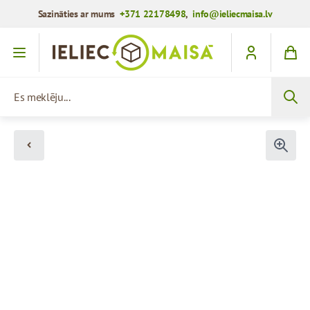
Sazināties ar mums
+371 22178498
,
info@ieliecmaisa.lv
Iet uz saturu
Es meklēju...