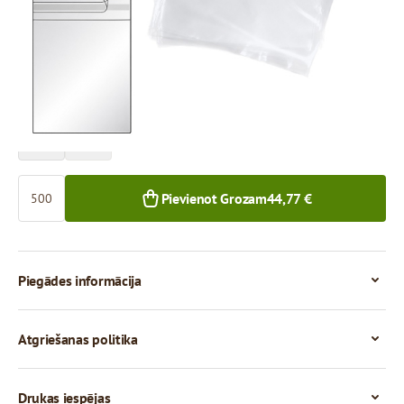
Cena par 500 gab.
44,77 €
500+ gab.
Skaits
Pievienot Grozam
44,77 €
Piegādes informācija
Atgriešanas politika
Drukas iespējas