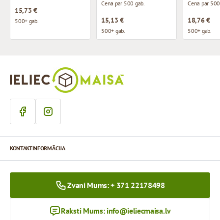
Cena par 500 gab.
Cena par 500
15,73 €
15,13 €
18,76 €
500+ gab.
500+ gab.
500+ gab.
KONTAKTINFORMĀCIJA
Zvani Mums: + 371 22178498
Raksti Mums:
info@ieliecmaisa.lv