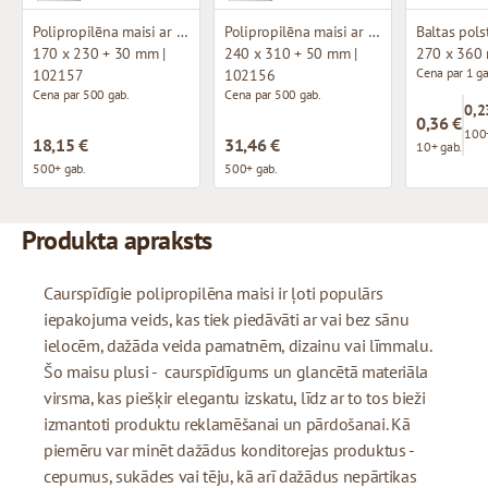
Polipropilēna maisi ar līmmalu
Polipropilēna maisi ar līmmalu
170 x 230 + 30 mm |
240 x 310 + 50 mm |
270 x 360
Cena par 1 ga
102157
102156
Cena par 500 gab.
Cena par 500 gab.
0,2
0,36 €
100+
18,15 €
31,46 €
10+ gab.
500+ gab.
500+ gab.
Produkta apraksts
Caurspīdīgie polipropilēna maisi ir ļoti populārs
iepakojuma veids, kas tiek piedāvāti ar vai bez sānu
ielocēm, dažāda veida pamatnēm, dizainu vai līmmalu.
Šo maisu plusi - caurspīdīgums un glancētā materiāla
virsma, kas piešķir elegantu izskatu, līdz ar to tos bieži
izmantoti produktu reklamēšanai un pārdošanai. Kā
piemēru var minēt dažādus konditorejas produktus -
cepumus, sukādes vai tēju, kā arī dažādus nepārtikas