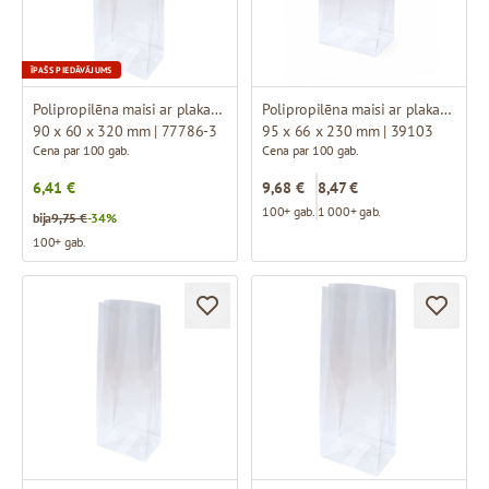
ĪPAŠS PIEDĀVĀJUMS
Polipropilēna maisi ar plakanu pamatni
Polipropilēna maisi ar plakanu pamatni
90 x 60 x 320 mm | 77786-3
95 x 66 x 230 mm | 39103
Cena par 100 gab.
Cena par 100 gab.
6,41 €
9,68 €
8,47 €
100+ gab.
1 000+ gab.
bija
9,75 €
-34%
100+ gab.