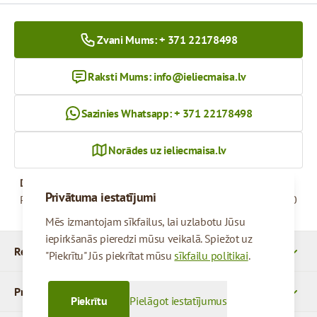
Zvani Mums: + 371 22178498
Raksti Mums:
info@ieliecmaisa.lv
Sazinies Whatsapp: + 371 22178498
Norādes uz ieliecmaisa.lv
Darba Laiks
Privātuma iestatījumi
Pirmdiena - Piektdiena
09:00 - 17:00
Mēs izmantojam sīkfailus, lai uzlabotu Jūsu
iepirkšanās pieredzi mūsu veikalā. Spiežot uz
Rekvizīti
"Piekrītu" Jūs piekrītat mūsu
sīkfailu politikai
.
Produkti
Piekrītu
Pielāgot iestatījumus