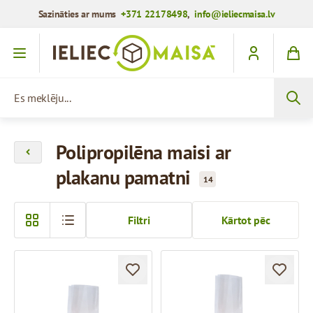
Sazināties ar mums
+371 22178498
,
info@ieliecmaisa.lv
Iet uz saturu
Es meklēju...
Polipropilēna maisi ar
plakanu pamatni
14
Filtri
Kārtot pēc