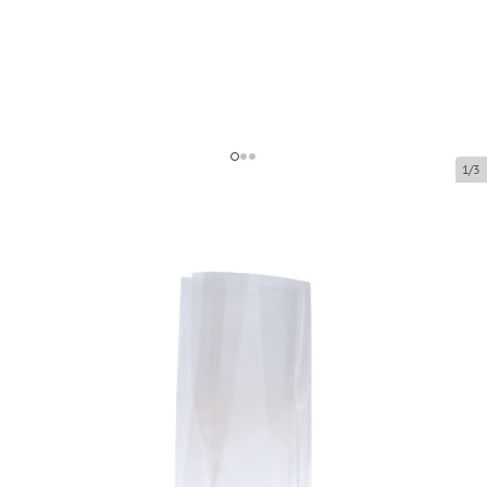
1/3
Polipropilēna maisi ar plakanu
pamatni
Preces kods:
77848
Izmērs:
80 x 40 x 185 mm
Materiāls:
OPP
Biezums:
40 µ
Prece ir pieejama saņemšanai pakomātā.