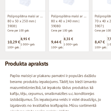
Polipropilēna maisi ar plakanu pamatni
Polipropilēna maisi ar plakanu pamatni
80 x 50 x 250 mm |
80 x 40 x 240 mm |
70 x 40 x 
39081
39080
39071
Cena par 100 gab.
Cena par 100 gab.
Cena par 100
8,95 €
8,35 €
7,
10,29 €
9,44 €
8,47 €
1 000+ gab.
1 000+ gab.
1 
100+ gab.
100+ gab.
100+ gab.
Produkta apraksts
Papīra maisiņi ar plakanu pamatni ir populārs dažādu
beramo produktu iepakojums. Tādēļ tos bieži izmanto
mazumtirdzniecībā, lai iepakotu tādus produktus kā
kafiju, tēju, cepumus, smalkmaizītes u.c. konditorejas
izstrādājumus. Šis iepakojuma veids ir videi draudzīgs, jo
izgatavots no kvalitatīva kraftpapīra. Mūsu sortimentā