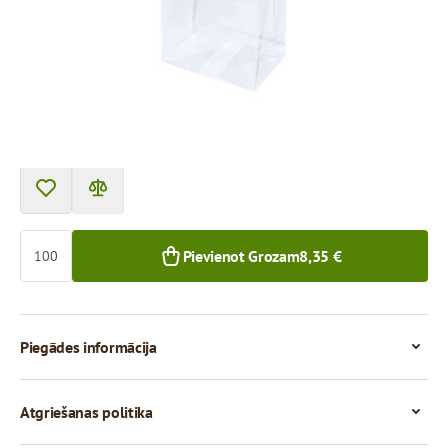
Cena par 100 gab.
8,35 €
7,62 €
100+ gab.
1 000+ gab.
Skaits
Pievienot Grozam
8,35 €
Piegādes informācija
Atgriešanas politika