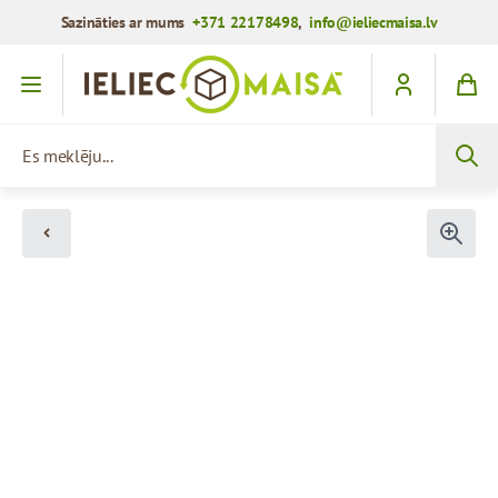
Sazināties ar mums
+371 22178498
,
info@ieliecmaisa.lv
Iet uz saturu
Es meklēju...