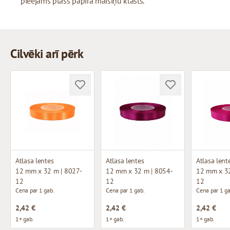
pieejams plašs papīra maisiņu klāsts.
Cilvēki arī pērk
Atlasa lentes
Atlasa lentes
Atlasa lent
12 mm x 32 m | 8027-
12 mm x 32 m | 8054-
12 mm x 32
12
12
12
Cena par 1 gab.
Cena par 1 gab.
Cena par 1 ga
2,42 €
2,42 €
2,42 €
1+ gab.
1+ gab.
1+ gab.