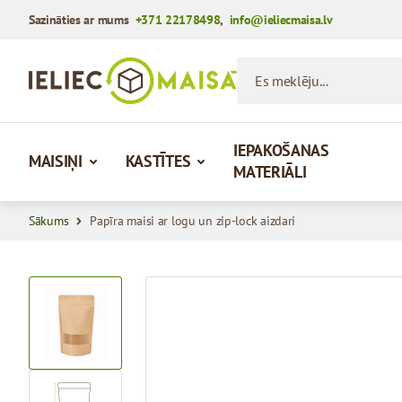
Sazināties ar mums
+371 22178498
,
info@ieliecmaisa.lv
Iet uz saturu
Es meklēju...
IEPAKOŠANAS
MAISIŅI
KASTĪTES
MATERIĀLI
Sākums
Papīra maisi ar logu un zip-lock aizdari
View larger image
View larger image