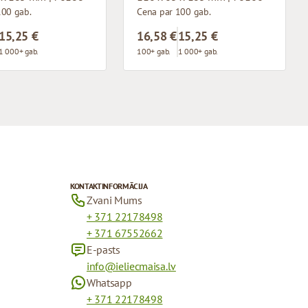
100 gab.
Cena par 100 gab.
15,25 €
16,58 €
15,25 €
1 000+ gab.
100+ gab.
1 000+ gab.
KONTAKTINFORMĀCIJA
Zvani Mums
+ 371 22178498
+ 371 67552662
E-pasts
info@ieliecmaisa.lv
Whatsapp
+ 371 22178498