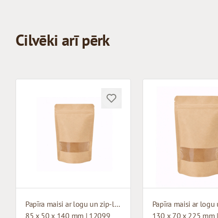
Cilvēki arī pērk
Papīra maisi ar logu un zip-lock aizdari
85 x 50 x 140 mm | 12099
130 x 70 x 225 mm 