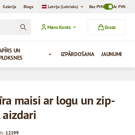
Galerija
Blogs
Latvija (Latviešu)
Bez PVN
Toggle VAT Mod
Ar PVN
Mans Konts
Grozs
APĪRS UN
IZPĀRDOŠANA
JAUNUMI
PLOKSNES
ra maisi ar logu un zip-
 aizdari
ds:
12199