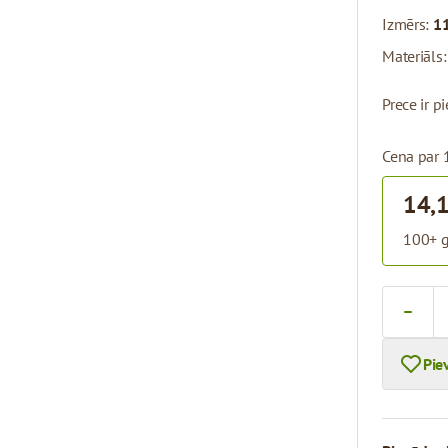
Izmērs:
11
Materiāls
Prece ir 
Cena par 
14,
100+ g
Skaits
Pie