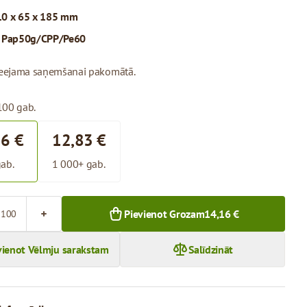
0 x 65 x 185 mm
:
Pap50g/CPP/Pe60
pieejama saņemšanai pakomātā.
100 gab.
16 €
12,83 €
ab.
1 000+ gab.
Pievienot Grozam
14,16 €
vienot Vēlmju sarakstam
Salīdzināt