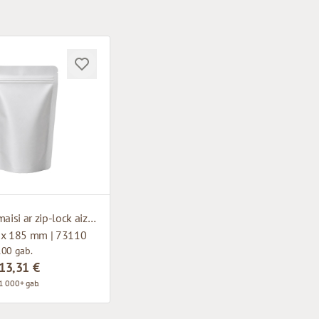
Krāsaini maisi ar zip-lock aizdari
 x 185 mm | 73110
100 gab.
13,31 €
1 000+ gab.