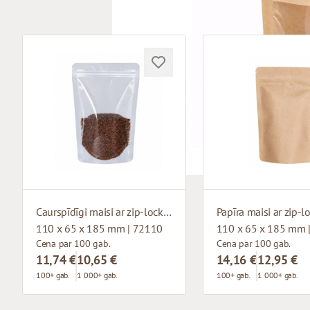
Caurspīdīgi maisi ar zip-lock aizdari
Papīra maisi ar zip-l
110 x 65 x 185 mm | 72110
110 x 65 x 185 mm 
Cena par 100 gab.
Cena par 100 gab.
11,74 €
10,65 €
14,16 €
12,95 €
100+ gab.
1 000+ gab.
100+ gab.
1 000+ gab.