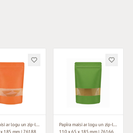
Papīra maisi ar logu un zip-lock aizdari
Papīra maisi ar logu un zip-lock aizdari
 x 185 mm | 76188
110 x 65 x 185 mm | 76166