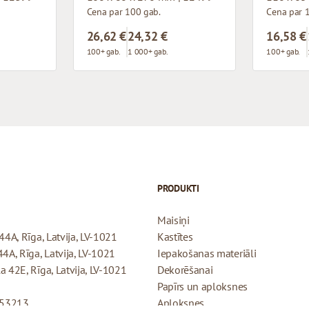
Cena par 100 gab.
Cena par 
26,62 €
24,32 €
16,58 €
100+ gab.
1 000+ gab.
100+ gab.
PRODUKTI
Maisiņi
44A, Rīga, Latvija, LV-1021
Kastītes
44A, Rīga, Latvija, LV-1021
Iepakošanas materiāli
a 42E, Rīga, Latvija, LV-1021
Dekorēšanai
Papīrs un aploksnes
053213
Aploksnes