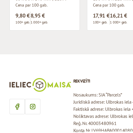
Cena par 100 gab.
Cena par 100 gab.
9,80 €
8,95 €
17,91 €
16,21 €
100+ gab.
1 000+ gab.
100+ gab.
1 000+ gab.
REKVIZĪTI
Nosaukums: SIA “Parcels”
Juridiskā adrese: Ulbrokas iela 
Faktiskā adrese: Ulbrokas iela 
Noliktavas adrese: Ulbrokas iel
Reģ. Nr. 40003480961
Konta Nr. LV69HABA0001408