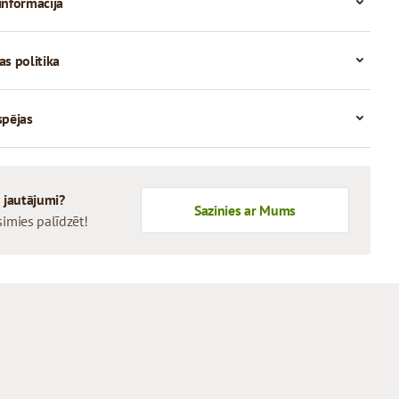
informācija
as politika
spējas
i jautājumi?
Sazinies ar Mums
simies palīdzēt!