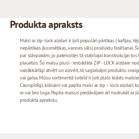
Produkta apraksts
Maisi ar zip-lock aizdari ir ļoti populāri pārtikas ( kafijas, tē
nepārtikas (kosmētikas, vannas sāls) produktu fasēšanai. Šie 
par stāvpakām, jo pateicoties tā stabilajai konstrukcijai tos
plauktos. Šo maisu plusi - iestrādāta ZIP - LOCK aizdare no
vairākkārtīgi atvērt un aizvērt, tā saglabājot produktu sva
vai gaisa. Mūsu sortimentā šobrīd ir ļoti plašs klāsts maisiem
Caurspīdīgi, krāsaini vai papīra maisi ar zip – lock aizdari,
ar vai bez loga. Papīra maisus piedāvājam arī nodrukāt a
produkta aprakstu.