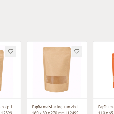
Papīra maisi ar logu un zip-lock aizdari
Papīra maisi ar logu un zip-lock aizdari
| 12399
160 x 80 x 270 mm | 12499
110 x 65