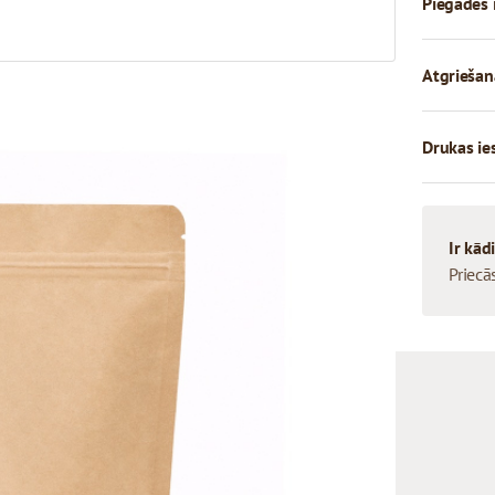
Piegādes 
Atgriešan
Drukas ie
Ir kād
Priecā