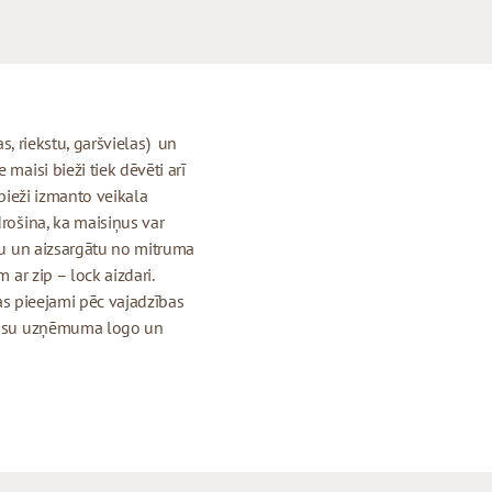
jas, riekstu, garšvielas) un
maisi bieži tiek dēvēti arī
 bieži izmanto veikala
drošina, ka maisiņus var
igu un aizsargātu no mitruma
 ar zip – lock aizdari.
 kas pieejami pēc vajadzības
r jūsu uzņēmuma logo un