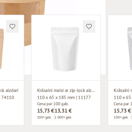
ock aizdari
Krāsaini maisi ar zip-lock aizdari
| 74110
110 x 65 x 185 mm | 11177
110 x 65
Cena par 100 gab.
Cena par 
15,73 €
13,31 €
15,73 €
100+ gab.
1 000+ gab.
100+ gab.