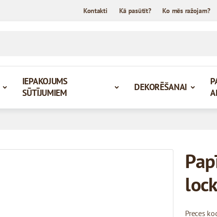
Kontakti
Kā pasūtīt?
Ko mēs ražojam?
IEPAKOJUMS
P
DEKORĒŠANAI
SŪTĪJUMIEM
A
Papī
lock
Preces ko