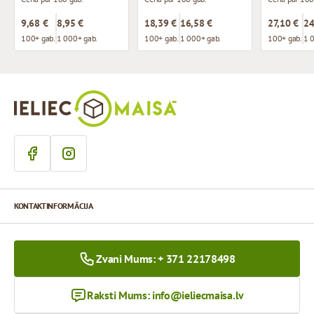
9,68 €
8,95 €
18,39 €
16,58 €
27,10 €
24
100+ gab.
1 000+ gab.
100+ gab.
1 000+ gab.
100+ gab.
1 
KONTAKTINFORMĀCIJA
Zvani Mums: + 371 22178498
Raksti Mums:
info@ieliecmaisa.lv