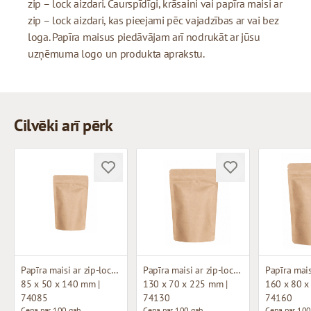
zip – lock aizdari. Caurspīdīgi, krāsaini vai papīra maisi ar
zip – lock aizdari, kas pieejami pēc vajadzības ar vai bez
loga. Papīra maisus piedāvājam arī nodrukāt ar jūsu
uzņēmuma logo un produkta aprakstu.
Cilvēki arī pērk
Papīra maisi ar zip-lock aizdari
Papīra maisi ar zip-lock aizdari
85 x 50 x 140 mm |
130 x 70 x 225 mm |
160 x 80 x
74085
74130
74160
Cena par 100 gab.
Cena par 100 gab.
Cena par 100