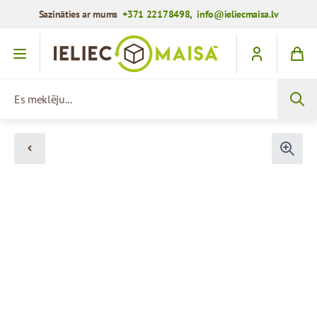
Sazināties ar mums
+371 22178498
,
info@ieliecmaisa.lv
Iet uz saturu
Es meklēju...