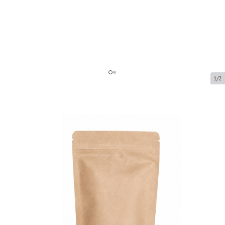
1/2
Papīra maisi ar zip-lock aizdari
Preces kods:
74110
Izmērs:
110 x 65 x 185 mm
Materiāls:
Pap50g/Alu7/Pe60
Prece ir pieejama saņemšanai pakomātā.
Cena par 100 gab.