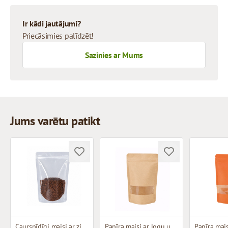
Ir kādi jautājumi?
Priecāsimies palīdzēt!
Sazinies ar Mums
Jums varētu patikt
Caurspīdīgi maisi ar zip-lock aizdari
Papīra maisi ar logu un zip-lock aizdari