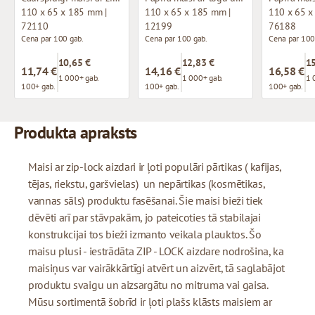
110 x 65 x 185 mm |
110 x 65 x 185 mm |
110 x 65 x
72110
12199
76188
Cena par 100 gab.
Cena par 100 gab.
Cena par 100
10,65 €
12,83 €
15
11,74 €
14,16 €
16,58 €
1 000+ gab.
1 000+ gab.
1 
100+ gab.
100+ gab.
100+ gab.
Produkta apraksts
Maisi ar zip-lock aizdari ir ļoti populāri pārtikas ( kafijas,
tējas, riekstu, garšvielas) un nepārtikas (kosmētikas,
vannas sāls) produktu fasēšanai. Šie maisi bieži tiek
dēvēti arī par stāvpakām, jo pateicoties tā stabilajai
konstrukcijai tos bieži izmanto veikala plauktos. Šo
maisu plusi - iestrādāta ZIP - LOCK aizdare nodrošina, ka
maisiņus var vairākkārtīgi atvērt un aizvērt, tā saglabājot
produktu svaigu un aizsargātu no mitruma vai gaisa.
Mūsu sortimentā šobrīd ir ļoti plašs klāsts maisiem ar