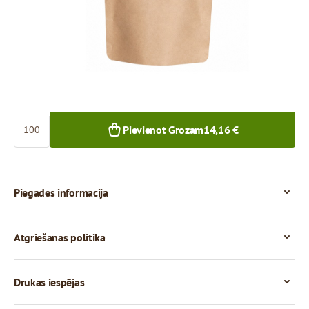
14,16 €
12,95 €
100+ gab.
1 000+ gab.
Skaits
Pievienot Grozam
14,16 €
Piegādes informācija
Atgriešanas politika
Drukas iespējas