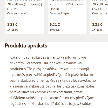
20 x 20 cm (150 grami) |
20 x 20 cm (150 grami) |
20 x 20 cm 
DS204
DS210
DS211
Cena par 1 iepak.
Cena par 1 iepak.
Cena par 1 ie
3,21 €
3,21 €
3,21 €
1+ iepak.
1+ iepak.
1+ iepak.
Produkta apraksts
Koka un papīra skaidas izmanto kā pildījumu vai
dekoratīvu elementu, lai iepakotu dāvanas vai
produktus. Tās piešķir estētisku izskatu un pasargā
iepakotās preces. Mūsu piedāvājumā ir plašs koka un
papīra skaidu sortiments. Papīra skaidas izgatavotas no
krāsaina vai nekrāsota papīra, tās bieži tiek izmantotas
ne tikai dāvanu komplektu dekorēšanai, bet arī
dažādiem radošiem projektiem. Pie mums piedāvājam
iegādāties papīra skaidas 17 dažādos toņos. Skaidas