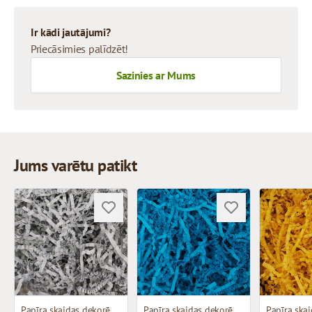
Ir kādi jautājumi?
Priecāsimies palīdzēt!
Sazinies ar Mums
Jums varētu patikt
Papīra skaidas dekorēšanai
Papīra skaidas dekorēšanai