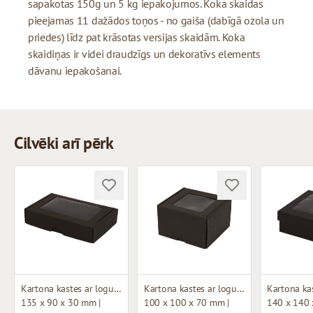
sapakotas 150g un 5 kg iepakojumos. Koka skaidas
pieejamas 11 dažādos toņos - no gaiša (dabīgā ozola un
priedes) līdz pat krāsotas versijas skaidām. Koka
skaidiņas ir videi draudzīgs un dekoratīvs elements
dāvanu iepakošanai.
Cilvēki arī pērk
Kartona kastes ar logu (mikrogofras)
Kartona kastes ar logu (mikrogofras)
135 x 90 x 30 mm |
100 x 100 x 70 mm |
140 x 140 