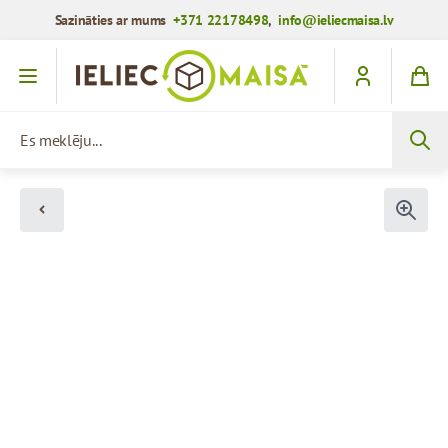
Sazināties ar mums
+371 22178498
,
info@ieliecmaisa.lv
Iet uz saturu
Es meklēju...