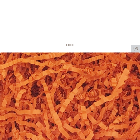
1/3
Papīra skaidas dekorēšanai
Preces kods:
DS203
Izmērs:
20 x 20 cm (150 grami)
Materiāls:
Papīrs, 4 mm
Prece ir pieejama saņemšanai pakomātā.
Cena par 1 iepak.