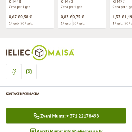
KLM48
KLM50
KLM22
Cena par 1 gab.
Cena par 1 gab.
Cena par 1 ga
0,67 €
0,58 €
0,83 €
0,75 €
1,33 €
1,19
1+ gab.
50+ gab.
1+ gab.
50+ gab.
1+ gab.
50+ 
KONTAKTINFORMĀCIJA
Zvani Mums: + 371 22178498
Raksti Mums:
info@ieliecmaisa.lv