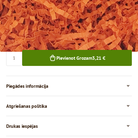
3,21 €
1+ iepak.
Skaits
Pievienot Grozam
3,21 €
Piegādes informācija
Atgriešanas politika
Drukas iespējas