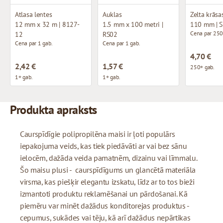
Atlasa lentes
Auklas
Zelta krāsas
12 mm x 32 m | 8127-
1.5 mm x 100 metri |
110 mm | 
Cena par 250
12
RS02
Cena par 1 gab.
Cena par 1 gab.
4,70 €
2,42 €
1,57 €
250+ gab.
1+ gab.
1+ gab.
Produkta apraksts
Caurspīdīgie polipropilēna maisi ir ļoti populārs
iepakojuma veids, kas tiek piedāvāti ar vai bez sānu
ielocēm, dažāda veida pamatnēm, dizainu vai līmmalu.
Šo maisu plusi - caurspīdīgums un glancētā materiāla
virsma, kas piešķir elegantu izskatu, līdz ar to tos bieži
izmantoti produktu reklamēšanai un pārdošanai. Kā
piemēru var minēt dažādus konditorejas produktus -
cepumus, sukādes vai tēju, kā arī dažādus nepārtikas