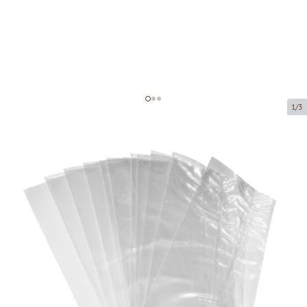
1/3
Polipropilēna maisi bez ieloces
Preces kods:
36100
Izmērs:
100 x 165 mm
Materiāls:
OPP
Biezums:
40 µ
Prece ir pieejama saņemšanai pakomātā.