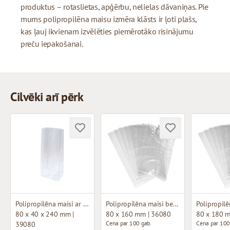
produktus – rotaslietas, apģērbu, nelielas dāvaniņas. Pie
mums polipropilēna maisu izmēra klāsts ir ļoti plašs,
kas ļauj ikvienam izvēlēties piemērotāko risinājumu
preču iepakošanai.
Cilvēki arī pērk
Polipropilēna maisi ar plakanu pamatni
Polipropilēna maisi bez ieloces
80 x 40 x 240 mm |
80 x 160 mm | 36080
80 x 180 
Cena par 100 gab.
Cena par 100
39080