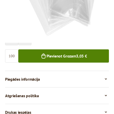
Cena par 100 gab.
3,03 €
2,30 €
100+ gab.
1 000+ gab.
Skaits
Pievienot Grozam
3,03 €
Piegādes informācija
Atgriešanas politika
Drukas iespējas