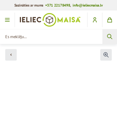
Sazināties ar mums
+371 22178498
,
info@ieliecmaisa.lv
Iet uz saturu
Es meklēju...