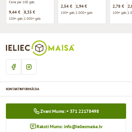
Cena par 100 gab.
2,54 €
1,94 €
2,78 €
2,
9,44 €
8,35 €
100+ gab.
1 000+ gab.
100+ gab.
1 
100+ gab.
1 000+ gab.
KONTAKTINFORMĀCIJA
Zvani Mums: + 371 22178498
Raksti Mums:
info@ieliecmaisa.lv