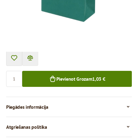
Cena par 1 gab.
1,03 €
1+ gab.
Skaits
Pievienot Grozam
1,03 €
Piegādes informācija
Atgriešanas politika