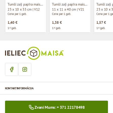
Tumši zaļi papīra maisi ar auduma rokturiem
Tumši zaļi papīra maisi ar auduma rokturiem
23 x 10 x 33 cm | V12
11 x 11 x 40 cm | V21
23 x 10 x 
Cena par 1 gab.
Cena par 1 gab.
Cena par 1 ga
1,40 €
1,38 €
1,57 €
1+ gab.
1+ gab.
1+ gab.
KONTAKTINFORMĀCIJA
Zvani Mums: + 371 22178498