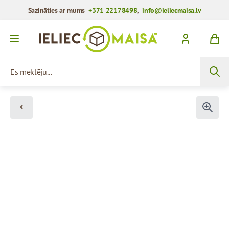
Sazināties ar mums
+371 22178498
,
info@ieliecmaisa.lv
Iet uz saturu
Es meklēju...