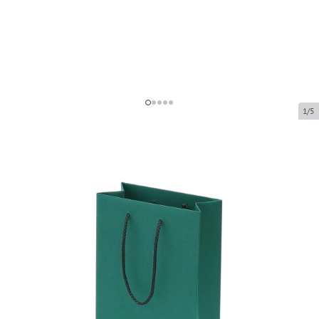
1/5
Tumši zaļi papīra maisi ar auduma
rokturiem
Preces kods:
V27
Izmērs:
16 x 8 x 22 cm
Materiāls:
tumši zaļš, matēts papīrs
Biezums:
200 g/m2
Prece ir pieejama saņemšanai pakomātā.