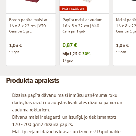
ĪPAŠS PIEDĀVĀJUMS
Bordo papīra maisi ar auduma rokturiem
Papīra maisi ar auduma rokturiem un dizainu
16 x 8 x 22 cm | V30
16 x 8 x 22 cm | V40
16 x 8 x 2
Cena par 1 gab.
Cena par 1 gab.
Cena par 1 ga
0,87 €
1,03 €
1,03 €
1+ gab.
1+ gab.
bija
1,25 €
-30%
1+ gab.
Produkta apraksts
Dizaina papīra dāvanu maisi ir mūsu uzņēmuma roku
darbs, kas ražoti no augstas kvalitātes dizaina papīra un
auduma rokturiem.
Dāvanu maisi ir eleganti un izturīgi, jo tiek izmantots
170 - 200 g/m2 dizaina papīrs.
Maisi pieejami dažādās krāsās un izmēros! Populārākie